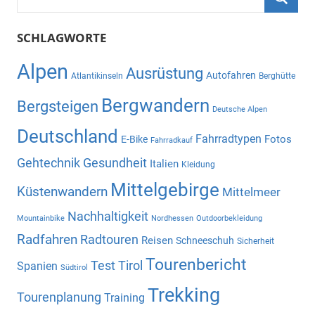
nach:
Suche
SCHLAGWORTE
Alpen
Ausrüstung
Autofahren
Atlantikinseln
Berghütte
Bergwandern
Bergsteigen
Deutsche Alpen
Deutschland
Fahrradtypen
Fotos
E-Bike
Fahrradkauf
Gehtechnik
Gesundheit
Italien
Kleidung
Mittelgebirge
Küstenwandern
Mittelmeer
Nachhaltigkeit
Mountainbike
Nordhessen
Outdoorbekleidung
Radfahren
Radtouren
Reisen
Schneeschuh
Sicherheit
Tourenbericht
Test
Tirol
Spanien
Südtirol
Trekking
Tourenplanung
Training