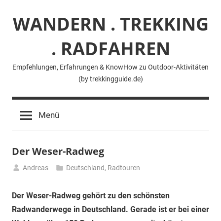
Zum
WANDERN . TREKKING
Inhalt
springen
. RADFAHREN
Empfehlungen, Erfahrungen & KnowHow zu Outdoor-Aktivitäten
(by trekkingguide.de)
Menü
Der Weser-Radweg
Andreas
Deutschland
,
Radtouren
28.
April
Der Weser-Radweg gehört zu den schönsten
2021
Radwanderwege in Deutschland. Gerade ist er bei einer