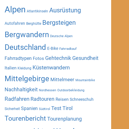
Alpen
Ausrüstung
Atlantikinseln
Bergsteigen
Autofahren
Berghütte
Bergwandern
Deutsche Alpen
Deutschland
E-Bike
Fahrradkauf
Gehtechnik
Gesundheit
Fahrradtypen
Fotos
Küstenwandern
Italien
Kleidung
Mittelgebirge
Mittelmeer
Mountainbike
Nachhaltigkeit
Nordhessen
Outdoorbekleidung
Radfahren
Radtouren
Reisen
Schneeschuh
Test
Tirol
Spanien
Sicherheit
Südtirol
Tourenbericht
Tourenplanung