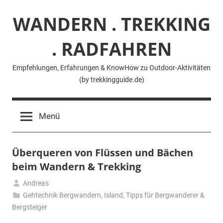
Zum
WANDERN . TREKKING
Inhalt
springen
. RADFAHREN
Empfehlungen, Erfahrungen & KnowHow zu Outdoor-Aktivitäten
(by trekkingguide.de)
Menü
Überqueren von Flüssen und Bächen
beim Wandern & Trekking
Andreas
22.
Gehtechnik Bergwandern
,
Island
,
Tipps für Bergwanderer &
Januar
Bergsteiger
2021