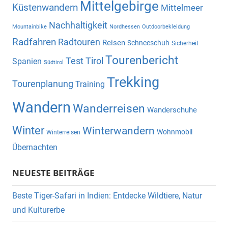
Mittelgebirge
Küstenwandern
Mittelmeer
Nachhaltigkeit
Mountainbike
Nordhessen
Outdoorbekleidung
Radfahren
Radtouren
Reisen
Schneeschuh
Sicherheit
Tourenbericht
Test
Tirol
Spanien
Südtirol
Trekking
Tourenplanung
Training
Wandern
Wanderreisen
Wanderschuhe
Winter
Winterwandern
Wohnmobil
Winterreisen
Übernachten
NEUESTE BEITRÄGE
Beste Tiger-Safari in Indien: Entdecke Wildtiere, Natur
und Kulturerbe