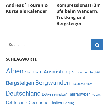
Andreas´ Touren &
Kompressionsstrüm
Kurse als Kalender
pfe beim Wandern,
Trekking und
Bergsteigen
Suchen
nach:
Suche
SCHLAGWORTE
Alpen
Ausrüstung
Autofahren
Atlantikinseln
Berghütte
Bergwandern
Bergsteigen
Deutsche Alpen
Deutschland
Fahrradtypen
Fotos
E-Bike
Fahrradkauf
Gehtechnik
Gesundheit
Italien
Kleidung