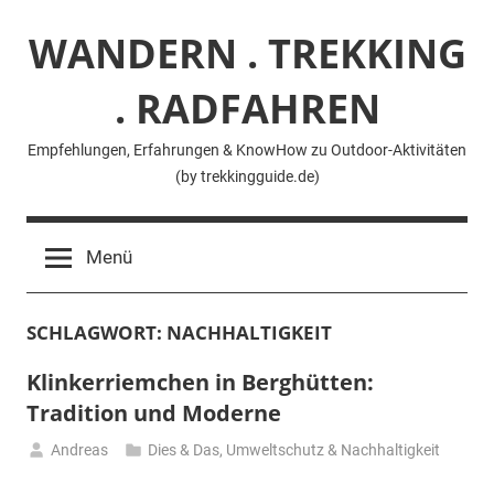
Zum
WANDERN . TREKKING
Inhalt
springen
. RADFAHREN
Empfehlungen, Erfahrungen & KnowHow zu Outdoor-Aktivitäten
(by trekkingguide.de)
Menü
SCHLAGWORT:
NACHHALTIGKEIT
Klinkerriemchen in Berghütten:
Tradition und Moderne
Andreas
Dies & Das
,
Umweltschutz & Nachhaltigkeit
31.