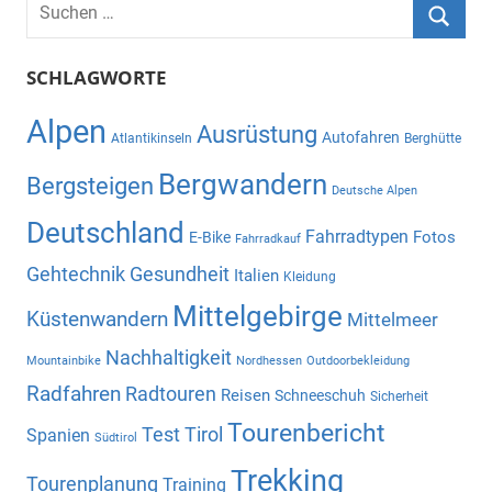
Beiträge
Suchen
nach:
Suche
SCHLAGWORTE
Alpen
Ausrüstung
Autofahren
Atlantikinseln
Berghütte
Bergwandern
Bergsteigen
Deutsche Alpen
Deutschland
Fahrradtypen
Fotos
E-Bike
Fahrradkauf
Gehtechnik
Gesundheit
Italien
Kleidung
Mittelgebirge
Küstenwandern
Mittelmeer
Nachhaltigkeit
Mountainbike
Nordhessen
Outdoorbekleidung
Radfahren
Radtouren
Reisen
Schneeschuh
Sicherheit
Tourenbericht
Test
Tirol
Spanien
Südtirol
Trekking
Tourenplanung
Training