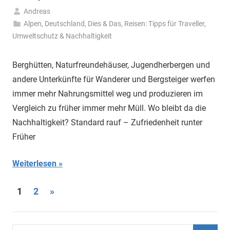
Andreas
16.
Alpen
,
Deutschland
,
Dies & Das
,
Reisen: Tipps für Traveller
,
Dezember
Umweltschutz & Nachhaltigkeit
2019
Berghütten, Naturfreundehäuser, Jugendherbergen und
andere Unterkünfte für Wanderer und Bergsteiger werfen
immer mehr Nahrungsmittel weg und produzieren im
Vergleich zu früher immer mehr Müll. Wo bleibt da die
Nachhaltigkeit? Standard rauf – Zufriedenheit runter
Früher
Weiterlesen
Seitennummerierung
Nächste
1
2
»
Beiträge
der