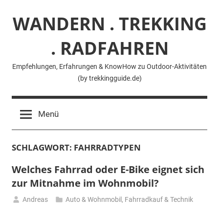
Zum
WANDERN . TREKKING
Inhalt
springen
. RADFAHREN
Empfehlungen, Erfahrungen & KnowHow zu Outdoor-Aktivitäten
(by trekkingguide.de)
Menü
SCHLAGWORT:
FAHRRADTYPEN
Welches Fahrrad oder E-Bike eignet sich
zur Mitnahme im Wohnmobil?
Andreas
Auto & Wohnmobil
,
Fahrradkauf & Technik
14.