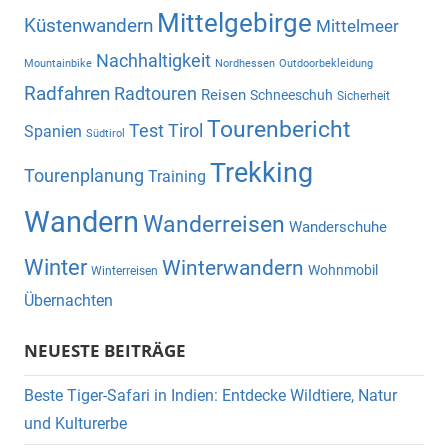
Mittelgebirge
Küstenwandern
Mittelmeer
Nachhaltigkeit
Mountainbike
Nordhessen
Outdoorbekleidung
Radfahren
Radtouren
Reisen
Schneeschuh
Sicherheit
Tourenbericht
Test
Tirol
Spanien
Südtirol
Trekking
Tourenplanung
Training
Wandern
Wanderreisen
Wanderschuhe
Winter
Winterwandern
Wohnmobil
Winterreisen
Übernachten
NEUESTE BEITRÄGE
Beste Tiger-Safari in Indien: Entdecke Wildtiere, Natur
und Kulturerbe