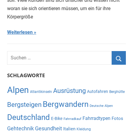
soll. Viele Kunden sind sich unsicher und wissen nicht
woran sie sich orientieren müssen, um ein für ihre
Körpergröße
Weiterlesen
Suchen
nach:
Suche
SCHLAGWORTE
Alpen
Ausrüstung
Autofahren
Atlantikinseln
Berghütte
Bergwandern
Bergsteigen
Deutsche Alpen
Deutschland
Fahrradtypen
Fotos
E-Bike
Fahrradkauf
Gehtechnik
Gesundheit
Italien
Kleidung