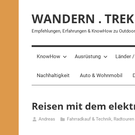
Zum
Inhalt
WANDERN . TREK
springen
Empfehlungen, Erfahrungen & KnowHow zu Outdoor-A
KnowHow
Ausrüstung
Länder /
Nachhaltigkeit
Auto & Wohnmobil
D
Reisen mit dem elekt
Andreas
Fahrradkauf & Technik
,
Radtouren
20.
Juni