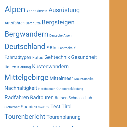
Alpen
Ausrüstung
Atlantikinseln
Bergsteigen
Autofahren
Berghütte
Bergwandern
Deutsche Alpen
Deutschland
E-Bike
Fahrradkauf
Gehtechnik
Gesundheit
Fahrradtypen
Fotos
Küstenwandern
Italien
Kleidung
Mittelgebirge
Mittelmeer
Mountainbike
Nachhaltigkeit
Nordhessen
Outdoorbekleidung
Radfahren
Radtouren
Reisen
Schneeschuh
Test
Tirol
Spanien
Sicherheit
Südtirol
Tourenbericht
Tourenplanung