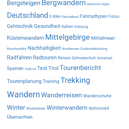
Bergwandern
Bergsteigen
Deutsche Alpen
Deutschland
Fahrradtypen
Fotos
E-Bike
Fahrradkauf
Gehtechnik
Gesundheit
Italien
Kleidung
Mittelgebirge
Küstenwandern
Mittelmeer
Nachhaltigkeit
Mountainbike
Nordhessen
Outdoorbekleidung
Radfahren
Radtouren
Reisen
Schneeschuh
Sicherheit
Tourenbericht
Test
Tirol
Spanien
Südtirol
Trekking
Tourenplanung
Training
Wandern
Wanderreisen
Wanderschuhe
Winter
Winterwandern
Wohnmobil
Winterreisen
Übernachten