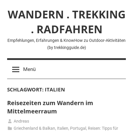
Zum
WANDERN . TREKKING
Inhalt
springen
. RADFAHREN
Empfehlungen, Erfahrungen & KnowHow zu Outdoor-Aktivitäten
(by trekkingguide.de)
Menü
SCHLAGWORT:
ITALIEN
Reisezeiten zum Wandern im
Mittelmeerraum
Andreas
29.
Griechenland & Balkan
,
Italien
,
Portugal
,
Reisen: Tipps für