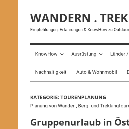
Zum
Inhalt
WANDERN . TREK
springen
Empfehlungen, Erfahrungen & KnowHow zu Outdoor-A
KnowHow
Ausrüstung
Länder /
Nachhaltigkeit
Auto & Wohnmobil
D
KATEGORIE:
TOURENPLANUNG
Planung von Wander-, Berg- und Trekkingtour
Gruppenurlaub in Öste