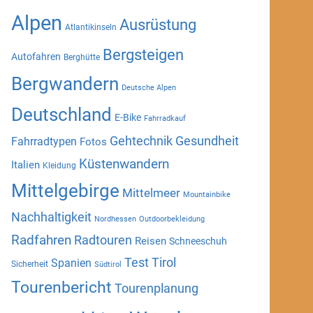
Alpen
Ausrüstung
Atlantikinseln
Bergsteigen
Autofahren
Berghütte
Bergwandern
Deutsche Alpen
Deutschland
E-Bike
Fahrradkauf
Gehtechnik
Gesundheit
Fahrradtypen
Fotos
Küstenwandern
Italien
Kleidung
Mittelgebirge
Mittelmeer
Mountainbike
Nachhaltigkeit
Nordhessen
Outdoorbekleidung
Radfahren
Radtouren
Reisen
Schneeschuh
Test
Tirol
Spanien
Sicherheit
Südtirol
Tourenbericht
Tourenplanung