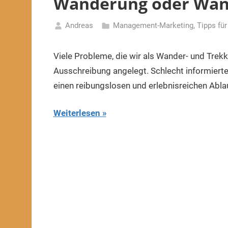
Wanderung oder Wan
Andreas
Management-Marketing
,
Tipps fü
7.
Januar
Viele Probleme, die wir als Wander- und Trekk
2020
Ausschreibung angelegt. Schlecht informierte
einen reibungslosen und erlebnisreichen Ablauf
Weiterlesen