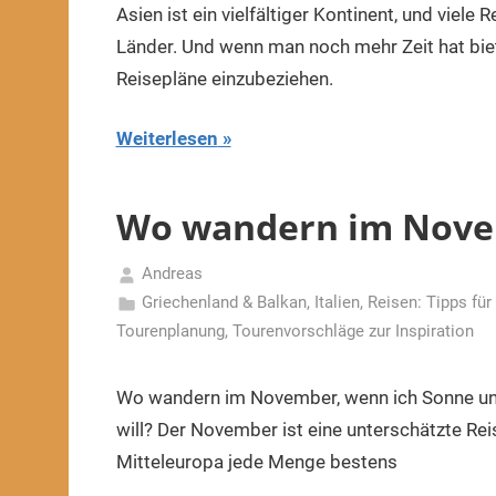
April
Asien ist ein vielfältiger Kontinent, und viel
2025
Länder. Und wenn man noch mehr Zeit hat biete
Reisepläne einzubeziehen.
Weiterlesen
Wo wandern im Nove
Andreas
22.
Griechenland & Balkan
,
Italien
,
Reisen: Tipps für 
August
Tourenplanung
,
Tourenvorschläge zur Inspiration
2024
Wo wandern im November, wenn ich Sonne un
will? Der November ist eine unterschätzte Re
Mitteleuropa jede Menge bestens