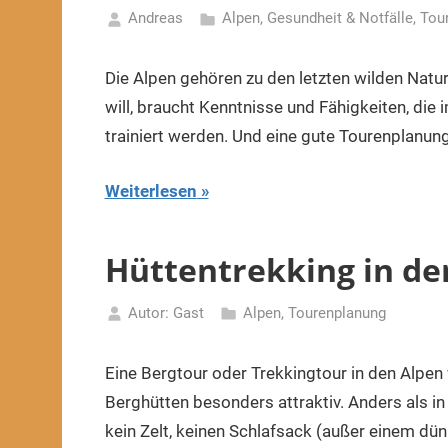
Andreas
Alpen
,
Gesundheit & Notfälle
,
Tou
29.
Januar
Die Alpen gehören zu den letzten wilden Natu
2022
will, braucht Kenntnisse und Fähigkeiten, di
trainiert werden. Und eine gute Tourenplanung
Weiterlesen
Hüttentrekking in de
Autor: Gast
Alpen
,
Tourenplanung
1.
November
Eine Bergtour oder Trekkingtour in den Alpen
2021
Berghütten besonders attraktiv. Anders als i
kein Zelt, keinen Schlafsack (außer einem dü