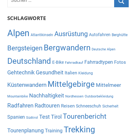
nach:
Suche
SCHLAGWORTE
Alpen
Ausrüstung
Autofahren
Atlantikinseln
Berghütte
Bergwandern
Bergsteigen
Deutsche Alpen
Deutschland
Fahrradtypen
Fotos
E-Bike
Fahrradkauf
Gehtechnik
Gesundheit
Italien
Kleidung
Mittelgebirge
Küstenwandern
Mittelmeer
Nachhaltigkeit
Mountainbike
Nordhessen
Outdoorbekleidung
Radfahren
Radtouren
Reisen
Schneeschuh
Sicherheit
Tourenbericht
Test
Tirol
Spanien
Südtirol
Trekking
Tourenplanung
Training