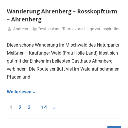
Wanderung Ahrenberg – Rosskopfturm
– Ahrenberg
Andreas
Deutschland
,
Tourenvorschläge zur Inspiration
12.
November
Diese schöne Wanderung im Mischwald des Naturparks
2025
Meißner – Kaufunger Wald (Frau Holle Land) lässt sich
gut mit der Einkehr im beliebten Gasthaus Ahrenberg
verbinden. Die Route verläuft viel im Wald auf schmalen
Pfaden und
Weiterlesen
Seitennummerierung
Nächste
1
2
3
14
»
…
Beiträge
der