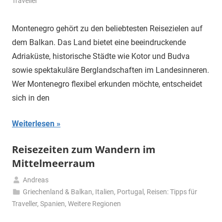
Juni
Traveller
2026
Montenegro gehört zu den beliebtesten Reisezielen auf
dem Balkan. Das Land bietet eine beeindruckende
Adriaküste, historische Städte wie Kotor und Budva
sowie spektakuläre Berglandschaften im Landesinneren.
Wer Montenegro flexibel erkunden möchte, entscheidet
sich in den
Weiterlesen
Reisezeiten zum Wandern im
Mittelmeerraum
Andreas
29.
Griechenland & Balkan
,
Italien
,
Portugal
,
Reisen: Tipps für
Mai
Traveller
,
Spanien
,
Weitere Regionen
2026