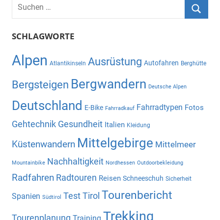
Beiträge
Suchen
nach:
Suche
SCHLAGWORTE
Alpen
Ausrüstung
Autofahren
Atlantikinseln
Berghütte
Bergwandern
Bergsteigen
Deutsche Alpen
Deutschland
Fahrradtypen
Fotos
E-Bike
Fahrradkauf
Gehtechnik
Gesundheit
Italien
Kleidung
Mittelgebirge
Küstenwandern
Mittelmeer
Nachhaltigkeit
Mountainbike
Nordhessen
Outdoorbekleidung
Radfahren
Radtouren
Reisen
Schneeschuh
Sicherheit
Tourenbericht
Test
Tirol
Spanien
Südtirol
Trekking
Tourenplanung
Training