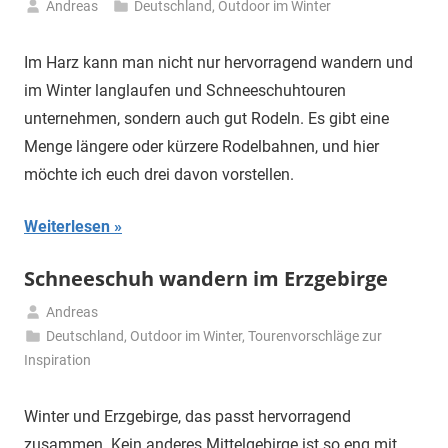
Andreas
Deutschland
,
Outdoor im Winter
18.
November
Im Harz kann man nicht nur hervorragend wandern und
2023
im Winter langlaufen und Schneeschuhtouren
unternehmen, sondern auch gut Rodeln. Es gibt eine
Menge längere oder kürzere Rodelbahnen, und hier
möchte ich euch drei davon vorstellen.
Weiterlesen
Schneeschuh wandern im Erzgebirge
Andreas
28.
Deutschland
,
Outdoor im Winter
,
Tourenvorschläge zur
Februar
Inspiration
2023
Winter und Erzgebirge, das passt hervorragend
zusammen. Kein anderes Mittelgebirge ist so eng mit