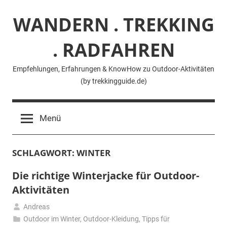
Zum
WANDERN . TREKKING
Inhalt
springen
. RADFAHREN
Empfehlungen, Erfahrungen & KnowHow zu Outdoor-Aktivitäten
(by trekkingguide.de)
Menü
SCHLAGWORT:
WINTER
Die richtige Winterjacke für Outdoor-
Aktivitäten
Andreas
9.
Outdoor im Winter
,
Outdoor-Kleidung
,
Tipps für