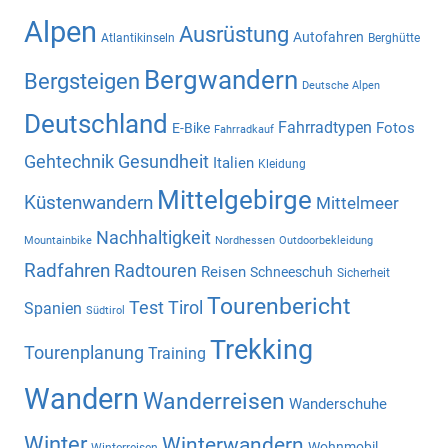
Alpen
Ausrüstung
Autofahren
Atlantikinseln
Berghütte
Bergwandern
Bergsteigen
Deutsche Alpen
Deutschland
Fahrradtypen
Fotos
E-Bike
Fahrradkauf
Gehtechnik
Gesundheit
Italien
Kleidung
Mittelgebirge
Küstenwandern
Mittelmeer
Nachhaltigkeit
Mountainbike
Nordhessen
Outdoorbekleidung
Radfahren
Radtouren
Reisen
Schneeschuh
Sicherheit
Tourenbericht
Test
Tirol
Spanien
Südtirol
Trekking
Tourenplanung
Training
Wandern
Wanderreisen
Wanderschuhe
Winter
Winterwandern
Wohnmobil
Winterreisen