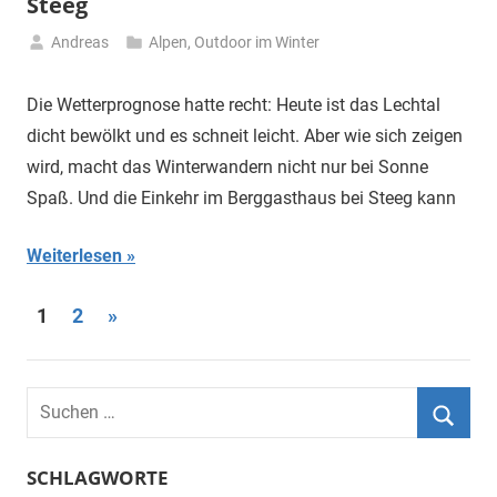
Steeg
Andreas
Alpen
,
Outdoor im Winter
20.
Januar
Die Wetterprognose hatte recht: Heute ist das Lechtal
2022
dicht bewölkt und es schneit leicht. Aber wie sich zeigen
wird, macht das Winterwandern nicht nur bei Sonne
Spaß. Und die Einkehr im Berggasthaus bei Steeg kann
Weiterlesen
Seitennummerierung
Nächste
1
2
»
Beiträge
der
Beiträge
Suchen
nach:
Suche
SCHLAGWORTE