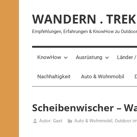
Zum
Inhalt
WANDERN . TREK
springen
Empfehlungen, Erfahrungen & KnowHow zu Outdoor-A
KnowHow
Ausrüstung
Länder /
Nachhaltigkeit
Auto & Wohnmobil
D
Scheibenwischer – Wa
Autor: Gast
Auto & Wohnmobil
,
Outdoor im
18.
Januar