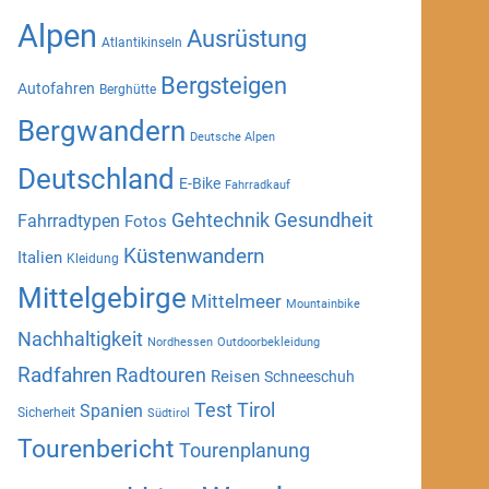
Alpen
Ausrüstung
Atlantikinseln
Bergsteigen
Autofahren
Berghütte
Bergwandern
Deutsche Alpen
Deutschland
E-Bike
Fahrradkauf
Gehtechnik
Gesundheit
Fahrradtypen
Fotos
Küstenwandern
Italien
Kleidung
Mittelgebirge
Mittelmeer
Mountainbike
Nachhaltigkeit
Nordhessen
Outdoorbekleidung
Radfahren
Radtouren
Reisen
Schneeschuh
Test
Tirol
Spanien
Sicherheit
Südtirol
Tourenbericht
Tourenplanung