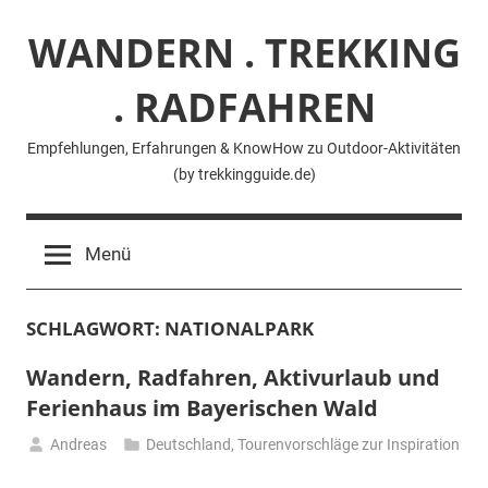
Zum
WANDERN . TREKKING
Inhalt
springen
. RADFAHREN
Empfehlungen, Erfahrungen & KnowHow zu Outdoor-Aktivitäten
(by trekkingguide.de)
Menü
SCHLAGWORT:
NATIONALPARK
Wandern, Radfahren, Aktivurlaub und
Ferienhaus im Bayerischen Wald
Andreas
Deutschland
,
Tourenvorschläge zur Inspiration
11.