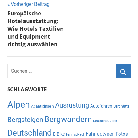
Beitragsnavigation
Vorheriger Beitrag
Europäische
Hotelausstattung:
Wie Hotels Textilien
und Equipment
richtig auswählen
Suchen
nach:
Suche
SCHLAGWORTE
Alpen
Ausrüstung
Autofahren
Atlantikinseln
Berghütte
Bergwandern
Bergsteigen
Deutsche Alpen
Deutschland
Fahrradtypen
Fotos
E-Bike
Fahrradkauf