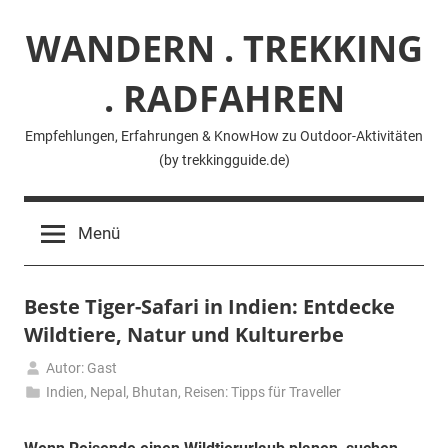
Zum
WANDERN . TREKKING
Inhalt
springen
. RADFAHREN
Empfehlungen, Erfahrungen & KnowHow zu Outdoor-Aktivitäten
(by trekkingguide.de)
Menü
Beste Tiger-Safari in Indien: Entdecke
Wildtiere, Natur und Kulturerbe
Autor: Gast
9.
Indien, Nepal, Bhutan
,
Reisen: Tipps für Traveller
Juni
2026