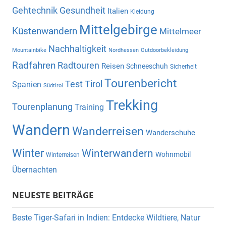
Gehtechnik
Gesundheit
Italien
Kleidung
Mittelgebirge
Küstenwandern
Mittelmeer
Nachhaltigkeit
Mountainbike
Nordhessen
Outdoorbekleidung
Radfahren
Radtouren
Reisen
Schneeschuh
Sicherheit
Tourenbericht
Test
Tirol
Spanien
Südtirol
Trekking
Tourenplanung
Training
Wandern
Wanderreisen
Wanderschuhe
Winter
Winterwandern
Wohnmobil
Winterreisen
Übernachten
NEUESTE BEITRÄGE
Beste Tiger-Safari in Indien: Entdecke Wildtiere, Natur