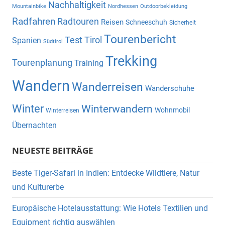
Nachhaltigkeit
Mountainbike
Nordhessen
Outdoorbekleidung
Radfahren
Radtouren
Reisen
Schneeschuh
Sicherheit
Tourenbericht
Test
Tirol
Spanien
Südtirol
Trekking
Tourenplanung
Training
Wandern
Wanderreisen
Wanderschuhe
Winter
Winterwandern
Wohnmobil
Winterreisen
Übernachten
NEUESTE BEITRÄGE
Beste Tiger-Safari in Indien: Entdecke Wildtiere, Natur
und Kulturerbe
Europäische Hotelausstattung: Wie Hotels Textilien und
Equipment richtig auswählen