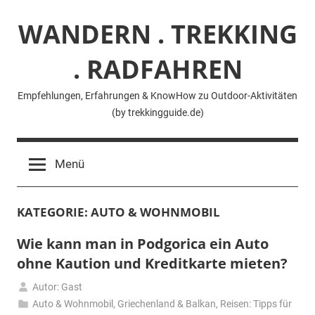
Zum
WANDERN . TREKKING
Inhalt
springen
. RADFAHREN
Empfehlungen, Erfahrungen & KnowHow zu Outdoor-Aktivitäten
(by trekkingguide.de)
Menü
KATEGORIE:
AUTO & WOHNMOBIL
Wie kann man in Podgorica ein Auto
ohne Kaution und Kreditkarte mieten?
Autor: Gast
8.
Auto & Wohnmobil
,
Griechenland & Balkan
,
Reisen: Tipps für