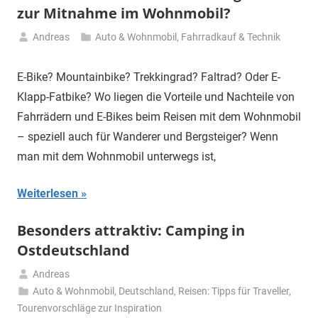
zur Mitnahme im Wohnmobil?
Andreas
Auto & Wohnmobil
,
Fahrradkauf & Technik
14.
April
E-Bike? Mountainbike? Trekkingrad? Faltrad? Oder E-
2025
Klapp-Fatbike? Wo liegen die Vorteile und Nachteile von
Fahrrädern und E-Bikes beim Reisen mit dem Wohnmobil
– speziell auch für Wanderer und Bergsteiger? Wenn
man mit dem Wohnmobil unterwegs ist,
Weiterlesen
Besonders attraktiv: Camping in
Ostdeutschland
Andreas
11.
Auto & Wohnmobil
,
Deutschland
,
Reisen: Tipps für Traveller
,
März
Tourenvorschläge zur Inspiration