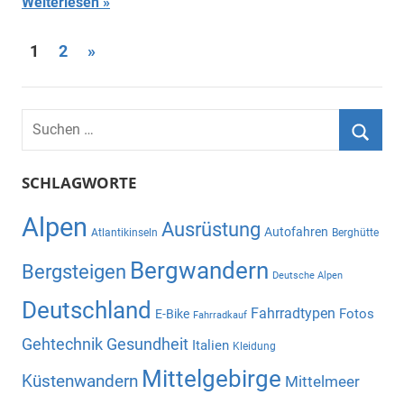
Weiterlesen
Seitennummerierung
Nächste
1
2
»
Beiträge
der
Beiträge
Suchen
nach:
Suche
SCHLAGWORTE
Alpen
Ausrüstung
Autofahren
Atlantikinseln
Berghütte
Bergwandern
Bergsteigen
Deutsche Alpen
Deutschland
Fahrradtypen
Fotos
E-Bike
Fahrradkauf
Gehtechnik
Gesundheit
Italien
Kleidung
Mittelgebirge
Küstenwandern
Mittelmeer