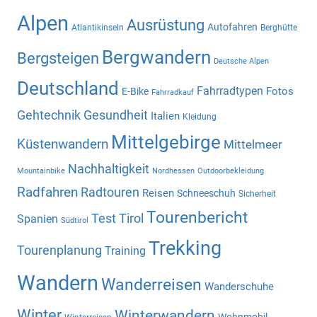
Alpen
Ausrüstung
Autofahren
Atlantikinseln
Berghütte
Bergwandern
Bergsteigen
Deutsche Alpen
Deutschland
Fahrradtypen
Fotos
E-Bike
Fahrradkauf
Gehtechnik
Gesundheit
Italien
Kleidung
Mittelgebirge
Küstenwandern
Mittelmeer
Nachhaltigkeit
Mountainbike
Nordhessen
Outdoorbekleidung
Radfahren
Radtouren
Reisen
Schneeschuh
Sicherheit
Tourenbericht
Test
Tirol
Spanien
Südtirol
Trekking
Tourenplanung
Training
Wandern
Wanderreisen
Wanderschuhe
Winter
Winterwandern