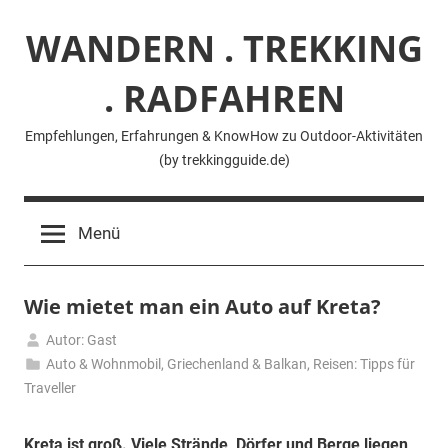
Zum
WANDERN . TREKKING
Inhalt
springen
. RADFAHREN
Empfehlungen, Erfahrungen & KnowHow zu Outdoor-Aktivitäten
(by trekkingguide.de)
Menü
Wie mietet man ein Auto auf Kreta?
Autor: Gast
15.
Auto & Wohnmobil
,
Griechenland & Balkan
,
Reisen: Tipps für
Mai
Traveller
2026
Kreta ist groß. Viele Strände, Dörfer und Berge liegen