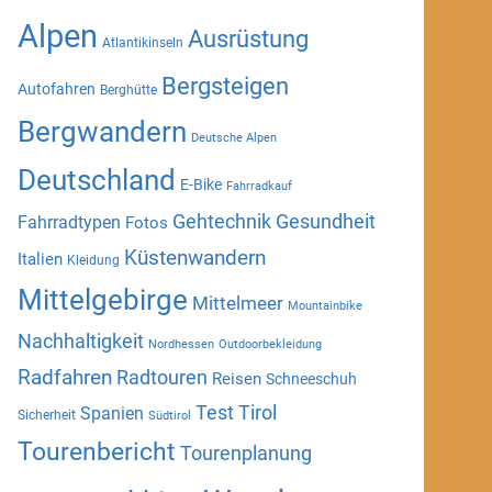
Alpen
Ausrüstung
Atlantikinseln
Bergsteigen
Autofahren
Berghütte
Bergwandern
Deutsche Alpen
Deutschland
E-Bike
Fahrradkauf
Gehtechnik
Gesundheit
Fahrradtypen
Fotos
Küstenwandern
Italien
Kleidung
Mittelgebirge
Mittelmeer
Mountainbike
Nachhaltigkeit
Nordhessen
Outdoorbekleidung
Radfahren
Radtouren
Reisen
Schneeschuh
Test
Tirol
Spanien
Sicherheit
Südtirol
Tourenbericht
Tourenplanung