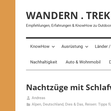
Zum
Inhalt
WANDERN . TREK
springen
Empfehlungen, Erfahrungen & KnowHow zu Outdoor-A
KnowHow
Ausrüstung
Länder /
Nachhaltigkeit
Auto & Wohnmobil
D
Nachtzüge mit Schla
Andreas
9.
Alpen
,
Deutschland
,
Dies & Das
,
Reisen: Tipps fü
Mai