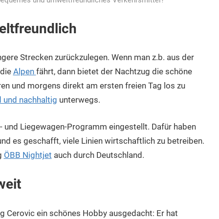
equemes und umweltfreundliches Verkehrsmittel?
ltfreundlich
ängere Strecken zurückzulegen. Wenn man z.b. aus der
 die
Alpen
fährt, dann bietet der Nachtzug die schöne
ren und morgens direkt am ersten freien Tag los zu
und nachhaltig
unterwegs.
n- und Liegewagen-Programm eingestellt. Dafür haben
nd es geschafft, viele Linien wirtschaftlich zu betreiben.
g
ÖBB Nightjet
auch durch Deutschland.
weit
ug Cerovic ein schönes Hobby ausgedacht: Er hat