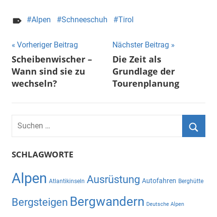
Alpen
Schneeschuh
Tirol
Beitragsnavigation
Vorheriger Beitrag
Nächster Beitrag
Scheibenwischer –
Die Zeit als
Wann sind sie zu
Grundlage der
wechseln?
Tourenplanung
Suchen
nach:
Suche
SCHLAGWORTE
Alpen
Ausrüstung
Autofahren
Atlantikinseln
Berghütte
Bergwandern
Bergsteigen
Deutsche Alpen