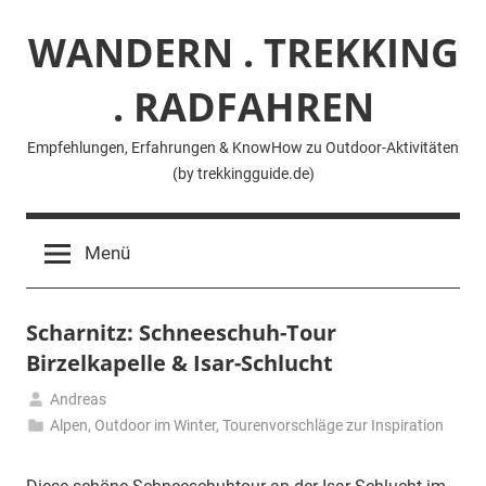
Zum
WANDERN . TREKKING
Inhalt
springen
. RADFAHREN
Empfehlungen, Erfahrungen & KnowHow zu Outdoor-Aktivitäten
(by trekkingguide.de)
Menü
Scharnitz: Schneeschuh-Tour
Birzelkapelle & Isar-Schlucht
Andreas
25.
Alpen
,
Outdoor im Winter
,
Tourenvorschläge zur Inspiration
Januar
2024