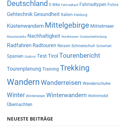
Deutschland
Fahrradtypen
Fotos
E-Bike
Fahrradkauf
Gehtechnik
Gesundheit
Italien
Kleidung
Mittelgebirge
Küstenwandern
Mittelmeer
Nachhaltigkeit
Mountainbike
Nordhessen
Outdoorbekleidung
Radfahren
Radtouren
Reisen
Schneeschuh
Sicherheit
Tourenbericht
Test
Tirol
Spanien
Südtirol
Trekking
Tourenplanung
Training
Wandern
Wanderreisen
Wanderschuhe
Winter
Winterwandern
Wohnmobil
Winterreisen
Übernachten
NEUESTE BEITRÄGE