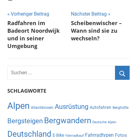
Beitragsnavigation
Vorheriger Beitrag
Nächster Beitrag
Radfahren im
Scheibenwischer –
Badeort Noordwijk
Wann sind sie zu
und in seiner
wechseln?
Umgebung
Suchen
nach:
Suche
SCHLAGWORTE
Alpen
Ausrüstung
Autofahren
Atlantikinseln
Berghütte
Bergwandern
Bergsteigen
Deutsche Alpen
Deutschland
Fahrradtypen
Fotos
E-Bike
Fahrradkauf