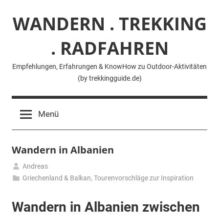
Zum
WANDERN . TREKKING
Inhalt
springen
. RADFAHREN
Empfehlungen, Erfahrungen & KnowHow zu Outdoor-Aktivitäten
(by trekkingguide.de)
Menü
Wandern in Albanien
Andreas
11.
Griechenland & Balkan
,
Tourenvorschläge zur Inspiration
Januar
2024
Wandern in Albanien zwischen