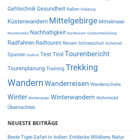
Gehtechnik
Gesundheit
Italien
Kleidung
Mittelgebirge
Küstenwandern
Mittelmeer
Nachhaltigkeit
Mountainbike
Nordhessen
Outdoorbekleidung
Radfahren
Radtouren
Reisen
Schneeschuh
Sicherheit
Tourenbericht
Test
Tirol
Spanien
Südtirol
Trekking
Tourenplanung
Training
Wandern
Wanderreisen
Wanderschuhe
Winter
Winterwandern
Wohnmobil
Winterreisen
Übernachten
NEUESTE BEITRÄGE
Beste Tiger-Safari in Indien: Entdecke Wildtiere, Natur