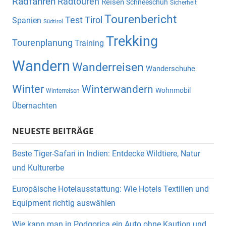
Radfahren
Radtouren
Reisen
Schneeschuh
Sicherheit
Tourenbericht
Test
Tirol
Spanien
Südtirol
Trekking
Tourenplanung
Training
Wandern
Wanderreisen
Wanderschuhe
Winter
Winterwandern
Wohnmobil
Winterreisen
Übernachten
NEUESTE BEITRÄGE
Beste Tiger-Safari in Indien: Entdecke Wildtiere, Natur
und Kulturerbe
Europäische Hotelausstattung: Wie Hotels Textilien und
Equipment richtig auswählen
Wie kann man in Podgorica ein Auto ohne Kaution und