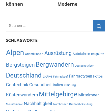
können
Moderne
Suchen
nach:
Suche
SCHLAGWORTE
Alpen
Ausrüstung
Autofahren
Atlantikinseln
Berghütte
Bergwandern
Bergsteigen
Deutsche Alpen
Deutschland
Fahrradtypen
Fotos
E-Bike
Fahrradkauf
Gehtechnik
Gesundheit
Italien
Kleidung
Mittelgebirge
Küstenwandern
Mittelmeer
Nachhaltigkeit
Mountainbike
Nordhessen
Outdoorbekleidung