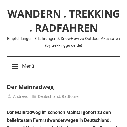
Zum
WANDERN . TREKKING
Inhalt
springen
. RADFAHREN
Empfehlungen, Erfahrungen & KnowHow zu Outdoor-Aktivitäten
(by trekkingguide.de)
Menü
Der Mainradweg
Andreas
Deutschland
,
Radtouren
26.
Juli
Der Mainradweg im schönen Maintal gehört zu den
2024
beliebtesten Fernradwanderwegen in Deutschland.