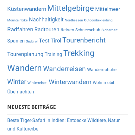
Mittelgebirge
Küstenwandern
Mittelmeer
Nachhaltigkeit
Mountainbike
Nordhessen
Outdoorbekleidung
Radfahren
Radtouren
Reisen
Schneeschuh
Sicherheit
Tourenbericht
Test
Tirol
Spanien
Südtirol
Trekking
Tourenplanung
Training
Wandern
Wanderreisen
Wanderschuhe
Winter
Winterwandern
Wohnmobil
Winterreisen
Übernachten
NEUESTE BEITRÄGE
Beste Tiger-Safari in Indien: Entdecke Wildtiere, Natur
und Kulturerbe