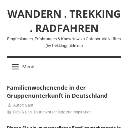
Zum
WANDERN . TREKKING
Inhalt
springen
. RADFAHREN
Empfehlungen, Erfahrungen & KnowHow zu Outdoor-Aktivitäten
(by trekkingguide.de)
Menü
Familienwochenende in der
Gruppenunterkunft in Deutschland
Autor: Gast
4.
Dies & Das
,
Tourenvorschläge zur Inspiration
Februar
2025