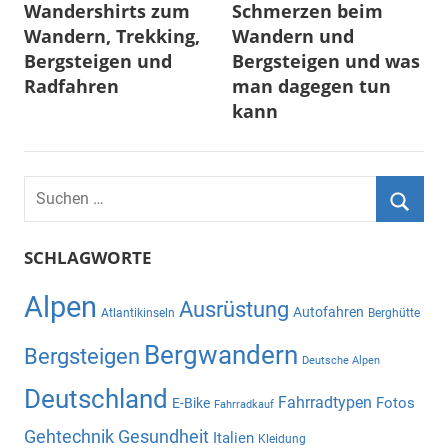
Wandershirts zum
Schmerzen beim
Wandern, Trekking,
Wandern und
Bergsteigen und
Bergsteigen und was
Radfahren
man dagegen tun
kann
Suchen
nach:
Suche
SCHLAGWORTE
Alpen
Ausrüstung
Autofahren
Atlantikinseln
Berghütte
Bergwandern
Bergsteigen
Deutsche Alpen
Deutschland
Fahrradtypen
Fotos
E-Bike
Fahrradkauf
Gehtechnik
Gesundheit
Italien
Kleidung