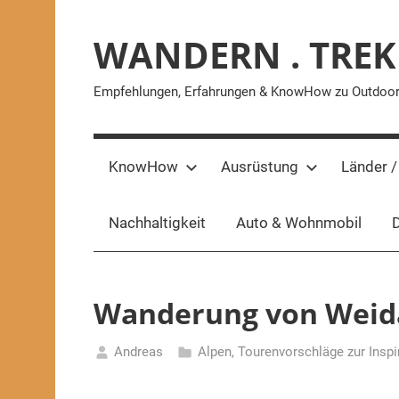
Zum
Inhalt
WANDERN . TREK
springen
Empfehlungen, Erfahrungen & KnowHow zu Outdoor-A
KnowHow
Ausrüstung
Länder /
Nachhaltigkeit
Auto & Wohnmobil
D
Wanderung von Weidac
Andreas
Alpen
,
Tourenvorschläge zur Inspi
13.
November