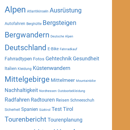
Alpen
Ausrüstung
Atlantikinseln
Bergsteigen
Autofahren
Berghütte
Bergwandern
Deutsche Alpen
Deutschland
E-Bike
Fahrradkauf
Gehtechnik
Gesundheit
Fahrradtypen
Fotos
Küstenwandern
Italien
Kleidung
Mittelgebirge
Mittelmeer
Mountainbike
Nachhaltigkeit
Nordhessen
Outdoorbekleidung
Radfahren
Radtouren
Reisen
Schneeschuh
Test
Tirol
Spanien
Sicherheit
Südtirol
Tourenbericht
Tourenplanung