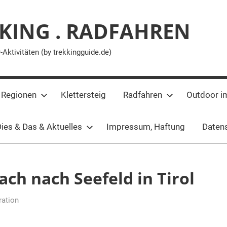
KING . RADFAHREN
ktivitäten (by trekkingguide.de)
 Regionen
Klettersteig
Radfahren
Outdoor i
ies & Das & Aktuelles
Impressum, Haftung
Datens
h nach Seefeld in Tirol
ration