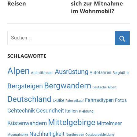
Reisen
sich zur Mitnahme
im Wohnmobil?
Suchen
nach:
Suche
SCHLAGWORTE
Alpen
Ausrüstung
Autofahren
Atlantikinseln
Berghütte
Bergwandern
Bergsteigen
Deutsche Alpen
Deutschland
Fahrradtypen
Fotos
E-Bike
Fahrradkauf
Gehtechnik
Gesundheit
Italien
Kleidung
Mittelgebirge
Küstenwandern
Mittelmeer
Nachhaltigkeit
Mountainbike
Nordhessen
Outdoorbekleidung