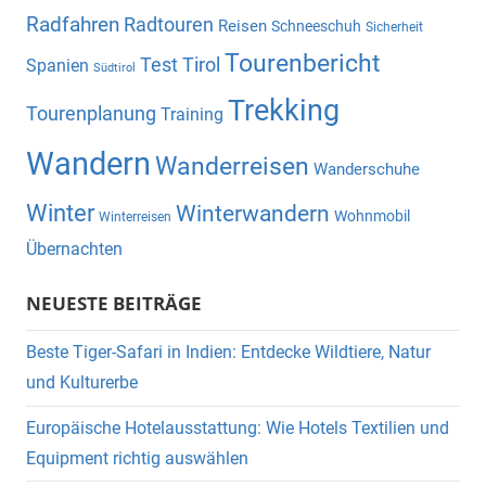
Radfahren
Radtouren
Reisen
Schneeschuh
Sicherheit
Tourenbericht
Test
Tirol
Spanien
Südtirol
Trekking
Tourenplanung
Training
Wandern
Wanderreisen
Wanderschuhe
Winter
Winterwandern
Wohnmobil
Winterreisen
Übernachten
NEUESTE BEITRÄGE
Beste Tiger-Safari in Indien: Entdecke Wildtiere, Natur
und Kulturerbe
Europäische Hotelausstattung: Wie Hotels Textilien und
Equipment richtig auswählen