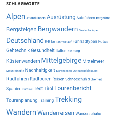
SCHLAGWORTE
Alpen
Ausrüstung
Autofahren
Atlantikinseln
Berghütte
Bergwandern
Bergsteigen
Deutsche Alpen
Deutschland
Fahrradtypen
Fotos
E-Bike
Fahrradkauf
Gehtechnik
Gesundheit
Italien
Kleidung
Mittelgebirge
Küstenwandern
Mittelmeer
Nachhaltigkeit
Mountainbike
Nordhessen
Outdoorbekleidung
Radfahren
Radtouren
Reisen
Schneeschuh
Sicherheit
Tourenbericht
Test
Tirol
Spanien
Südtirol
Trekking
Tourenplanung
Training
Wandern
Wanderreisen
Wanderschuhe