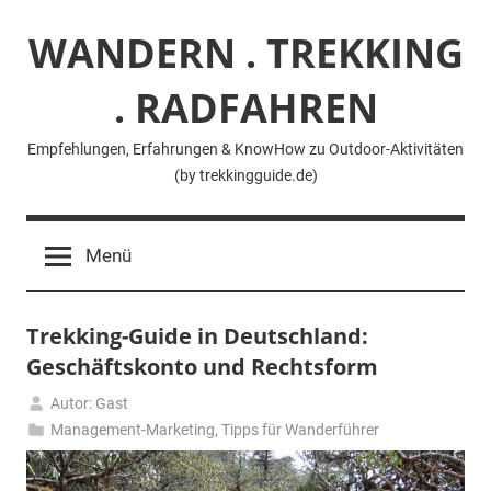
Zum
WANDERN . TREKKING
Inhalt
springen
. RADFAHREN
Empfehlungen, Erfahrungen & KnowHow zu Outdoor-Aktivitäten
(by trekkingguide.de)
Menü
Trekking-Guide in Deutschland:
Geschäftskonto und Rechtsform
Autor: Gast
5.
Management-Marketing
,
Tipps für Wanderführer
Juni
2025