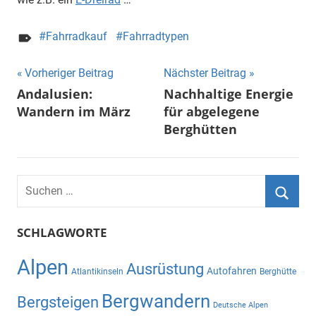
Fahrradkauf
Fahrradtypen
Beitragsnavigation
Vorheriger Beitrag
Nächster Beitrag
Andalusien:
Nachhaltige Energie
Wandern im März
für abgelegene
Berghütten
Suchen
nach:
Suche
SCHLAGWORTE
Alpen
Ausrüstung
Autofahren
Atlantikinseln
Berghütte
Bergwandern
Bergsteigen
Deutsche Alpen