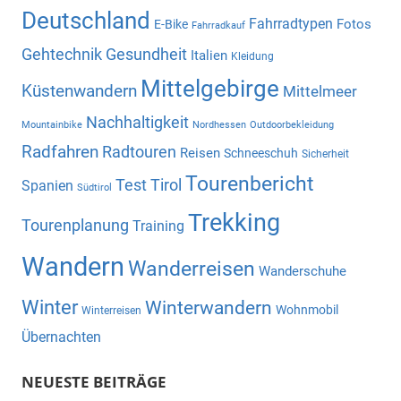
Deutschland
Fahrradtypen
Fotos
E-Bike
Fahrradkauf
Gehtechnik
Gesundheit
Italien
Kleidung
Mittelgebirge
Küstenwandern
Mittelmeer
Nachhaltigkeit
Mountainbike
Nordhessen
Outdoorbekleidung
Radfahren
Radtouren
Reisen
Schneeschuh
Sicherheit
Tourenbericht
Test
Tirol
Spanien
Südtirol
Trekking
Tourenplanung
Training
Wandern
Wanderreisen
Wanderschuhe
Winter
Winterwandern
Wohnmobil
Winterreisen
Übernachten
NEUESTE BEITRÄGE