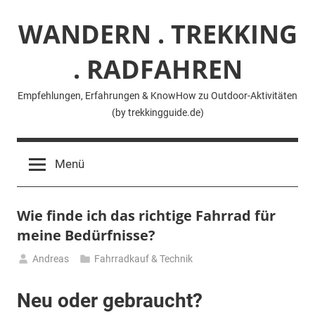
Zum
WANDERN . TREKKING
Inhalt
springen
. RADFAHREN
Empfehlungen, Erfahrungen & KnowHow zu Outdoor-Aktivitäten
(by trekkingguide.de)
Menü
Wie finde ich das richtige Fahrrad für
meine Bedürfnisse?
Andreas
Fahrradkauf & Technik
19.
März
Neu oder gebraucht?
2024