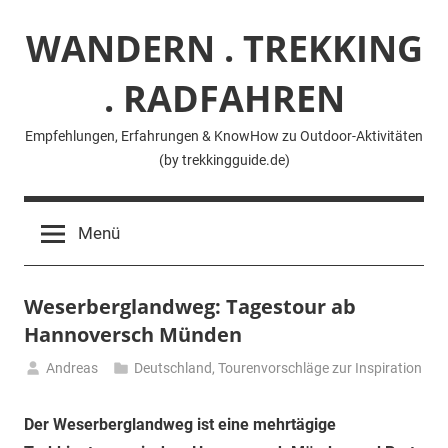
Zum
WANDERN . TREKKING
Inhalt
springen
. RADFAHREN
Empfehlungen, Erfahrungen & KnowHow zu Outdoor-Aktivitäten
(by trekkingguide.de)
Menü
Weserberglandweg: Tagestour ab
Hannoversch Münden
Andreas
Deutschland
,
Tourenvorschläge zur Inspiration
3.
Mai
Der Weserberglandweg ist eine mehrtägige
2021