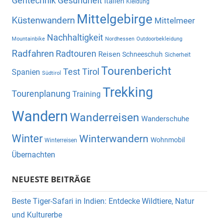
Gehtechnik
Gesundheit
Italien
Kleidung
Mittelgebirge
Küstenwandern
Mittelmeer
Nachhaltigkeit
Mountainbike
Nordhessen
Outdoorbekleidung
Radfahren
Radtouren
Reisen
Schneeschuh
Sicherheit
Tourenbericht
Test
Tirol
Spanien
Südtirol
Trekking
Tourenplanung
Training
Wandern
Wanderreisen
Wanderschuhe
Winter
Winterwandern
Wohnmobil
Winterreisen
Übernachten
NEUESTE BEITRÄGE
Beste Tiger-Safari in Indien: Entdecke Wildtiere, Natur
und Kulturerbe