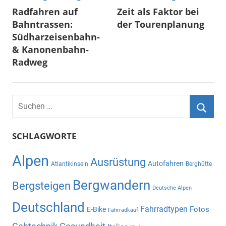
Radfahren auf
Zeit als Faktor bei
Bahntrassen:
der Tourenplanung
Südharzeisenbahn-
& Kanonenbahn-
Radweg
Suchen
nach:
Suche
SCHLAGWORTE
Alpen
Ausrüstung
Autofahren
Atlantikinseln
Berghütte
Bergwandern
Bergsteigen
Deutsche Alpen
Deutschland
Fahrradtypen
Fotos
E-Bike
Fahrradkauf