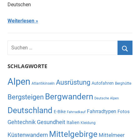
Deutschen
Weiterlesen
Suchen
nach:
Suche
SCHLAGWORTE
Alpen
Ausrüstung
Autofahren
Atlantikinseln
Berghütte
Bergwandern
Bergsteigen
Deutsche Alpen
Deutschland
Fahrradtypen
Fotos
E-Bike
Fahrradkauf
Gehtechnik
Gesundheit
Italien
Kleidung
Mittelgebirge
Küstenwandern
Mittelmeer