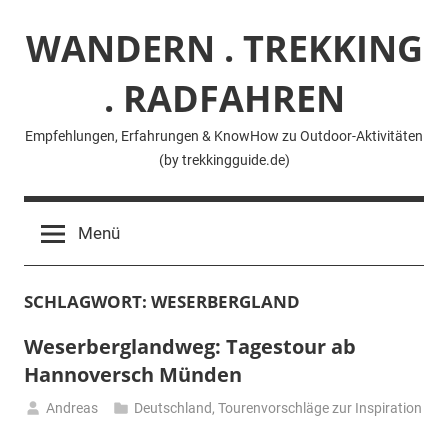
Zum
WANDERN . TREKKING
Inhalt
springen
. RADFAHREN
Empfehlungen, Erfahrungen & KnowHow zu Outdoor-Aktivitäten
(by trekkingguide.de)
Menü
SCHLAGWORT:
WESERBERGLAND
Weserberglandweg: Tagestour ab
Hannoversch Münden
Andreas
Deutschland
,
Tourenvorschläge zur Inspiration
3.