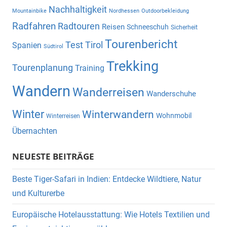
Nachhaltigkeit
Mountainbike
Nordhessen
Outdoorbekleidung
Radfahren
Radtouren
Reisen
Schneeschuh
Sicherheit
Tourenbericht
Test
Tirol
Spanien
Südtirol
Trekking
Tourenplanung
Training
Wandern
Wanderreisen
Wanderschuhe
Winter
Winterwandern
Wohnmobil
Winterreisen
Übernachten
NEUESTE BEITRÄGE
Beste Tiger-Safari in Indien: Entdecke Wildtiere, Natur
und Kulturerbe
Europäische Hotelausstattung: Wie Hotels Textilien und