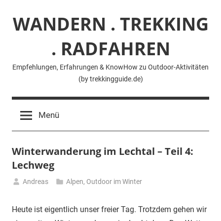
Zum
WANDERN . TREKKING
Inhalt
springen
. RADFAHREN
Empfehlungen, Erfahrungen & KnowHow zu Outdoor-Aktivitäten
(by trekkingguide.de)
Menü
Winterwanderung im Lechtal – Teil 4:
Lechweg
Andreas
Alpen
,
Outdoor im Winter
19.
Januar
Heute ist eigentlich unser freier Tag. Trotzdem gehen wir
2022