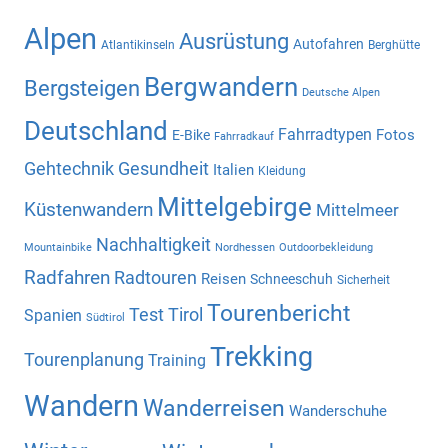
Alpen
Ausrüstung
Autofahren
Atlantikinseln
Berghütte
Bergwandern
Bergsteigen
Deutsche Alpen
Deutschland
Fahrradtypen
Fotos
E-Bike
Fahrradkauf
Gehtechnik
Gesundheit
Italien
Kleidung
Mittelgebirge
Küstenwandern
Mittelmeer
Nachhaltigkeit
Mountainbike
Nordhessen
Outdoorbekleidung
Radfahren
Radtouren
Reisen
Schneeschuh
Sicherheit
Tourenbericht
Test
Tirol
Spanien
Südtirol
Trekking
Tourenplanung
Training
Wandern
Wanderreisen
Wanderschuhe