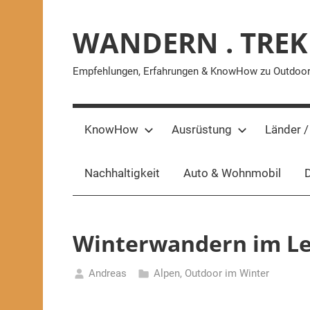
Zum
Inhalt
WANDERN . TREK
springen
Empfehlungen, Erfahrungen & KnowHow zu Outdoor-A
KnowHow
Ausrüstung
Länder /
Nachhaltigkeit
Auto & Wohnmobil
D
Winterwandern im Le
Andreas
Alpen
,
Outdoor im Winter
16.
Januar