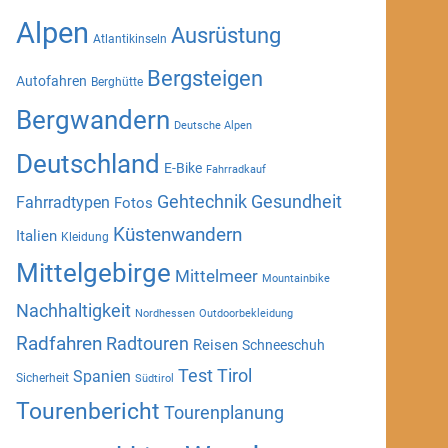
Alpen
Ausrüstung
Atlantikinseln
Bergsteigen
Autofahren
Berghütte
Bergwandern
Deutsche Alpen
Deutschland
E-Bike
Fahrradkauf
Gehtechnik
Gesundheit
Fahrradtypen
Fotos
Küstenwandern
Italien
Kleidung
Mittelgebirge
Mittelmeer
Mountainbike
Nachhaltigkeit
Nordhessen
Outdoorbekleidung
Radfahren
Radtouren
Reisen
Schneeschuh
Test
Tirol
Spanien
Sicherheit
Südtirol
Tourenbericht
Tourenplanung