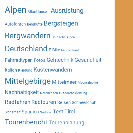
Alpen
Ausrüstung
Atlantikinseln
Bergsteigen
Autofahren
Berghütte
Bergwandern
Deutsche Alpen
Deutschland
E-Bike
Fahrradkauf
Gehtechnik
Gesundheit
Fahrradtypen
Fotos
Küstenwandern
Italien
Kleidung
Mittelgebirge
Mittelmeer
Mountainbike
Nachhaltigkeit
Nordhessen
Outdoorbekleidung
Radfahren
Radtouren
Reisen
Schneeschuh
Test
Tirol
Spanien
Sicherheit
Südtirol
Tourenbericht
Tourenplanung