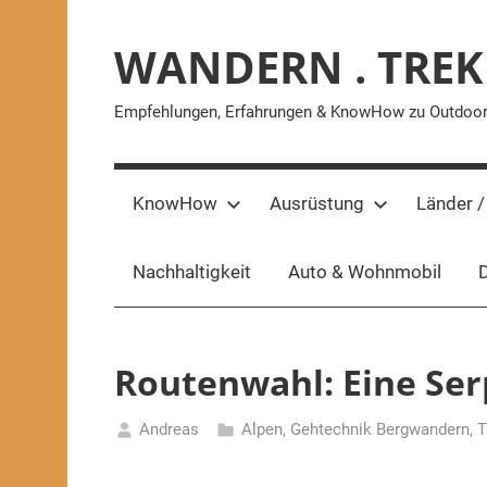
Zum
Inhalt
WANDERN . TREK
springen
Empfehlungen, Erfahrungen & KnowHow zu Outdoor-A
KnowHow
Ausrüstung
Länder /
Nachhaltigkeit
Auto & Wohnmobil
D
Routenwahl: Eine Ser
Andreas
Alpen
,
Gehtechnik Bergwandern
,
T
9.
Januar