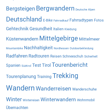
Bergwandern
Bergsteigen
Deutsche Alpen
Deutschland
Fahrradtypen
Fotos
E-Bike
Fahrradkauf
Gehtechnik
Gesundheit
Italien
Kleidung
Mittelgebirge
Küstenwandern
Mittelmeer
Nachhaltigkeit
Mountainbike
Nordhessen
Outdoorbekleidung
Radfahren
Radtouren
Reisen
Schneeschuh
Sicherheit
Tourenbericht
Test
Tirol
Spanien
Südtirol
Trekking
Tourenplanung
Training
Wandern
Wanderreisen
Wanderschuhe
Winter
Winterwandern
Wohnmobil
Winterreisen
Übernachten