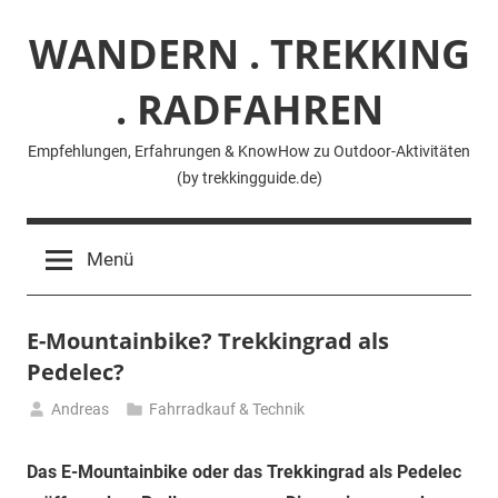
Zum
WANDERN . TREKKING
Inhalt
springen
. RADFAHREN
Empfehlungen, Erfahrungen & KnowHow zu Outdoor-Aktivitäten
(by trekkingguide.de)
Menü
E-Mountainbike? Trekkingrad als
Pedelec?
Andreas
Fahrradkauf & Technik
28.
Mai
Das E-Mountainbike oder das Trekkingrad als Pedelec
2020