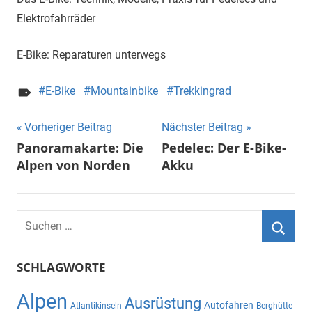
Elektrofahrräder
E-Bike: Reparaturen unterwegs
E-Bike
Mountainbike
Trekkingrad
Beitragsnavigation
Vorheriger Beitrag
Nächster Beitrag
Panoramakarte: Die
Pedelec: Der E-Bike-
Alpen von Norden
Akku
Suchen
nach:
Suche
SCHLAGWORTE
Alpen
Ausrüstung
Autofahren
Atlantikinseln
Berghütte