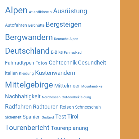
Alpen
Ausrüstung
Atlantikinseln
Bergsteigen
Autofahren
Berghütte
Bergwandern
Deutsche Alpen
Deutschland
E-Bike
Fahrradkauf
Gehtechnik
Gesundheit
Fahrradtypen
Fotos
Küstenwandern
Italien
Kleidung
Mittelgebirge
Mittelmeer
Mountainbike
Nachhaltigkeit
Nordhessen
Outdoorbekleidung
Radfahren
Radtouren
Reisen
Schneeschuh
Test
Tirol
Spanien
Sicherheit
Südtirol
Tourenbericht
Tourenplanung