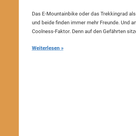
28.
Mai
Das E-Mountainbike oder das Trekkingrad al
2020
und beide finden immer mehr Freunde. Und and
Coolness-Faktor. Denn auf den Gefährten sitz
Weiterlesen