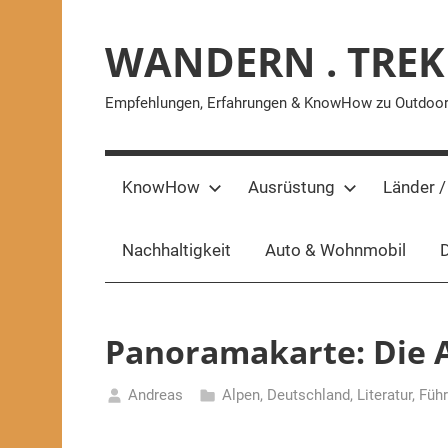
Zum
Inhalt
WANDERN . TREK
springen
Empfehlungen, Erfahrungen & KnowHow zu Outdoor-A
KnowHow
Ausrüstung
Länder /
Nachhaltigkeit
Auto & Wohnmobil
D
Panoramakarte: Die 
Andreas
Alpen
,
Deutschland
,
Literatur, Füh
25.
Mai