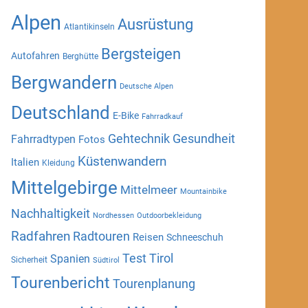
Alpen
Ausrüstung
Atlantikinseln
Bergsteigen
Autofahren
Berghütte
Bergwandern
Deutsche Alpen
Deutschland
E-Bike
Fahrradkauf
Gehtechnik
Gesundheit
Fahrradtypen
Fotos
Küstenwandern
Italien
Kleidung
Mittelgebirge
Mittelmeer
Mountainbike
Nachhaltigkeit
Nordhessen
Outdoorbekleidung
Radfahren
Radtouren
Reisen
Schneeschuh
Test
Tirol
Spanien
Sicherheit
Südtirol
Tourenbericht
Tourenplanung