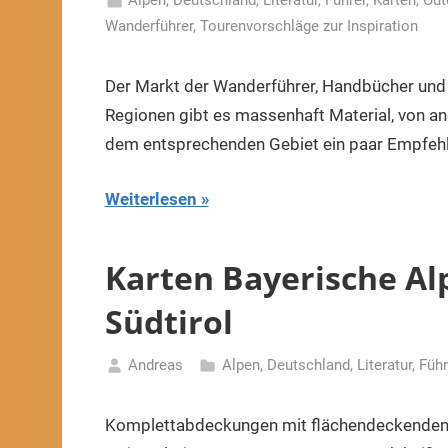
4.
Alpen
,
Deutschland
,
Literatur, Führer, Karten
,
Out
November
Wanderführer
,
Tourenvorschläge zur Inspiration
2019
Der Markt der Wanderführer, Handbücher un
Regionen gibt es massenhaft Material, von ande
dem entsprechenden Gebiet ein paar Empfe
Weiterlesen
Karten Bayerische Al
Südtirol
Andreas
Alpen
,
Deutschland
,
Literatur, Füh
1.
November
Komplettabdeckungen mit flächendeckenden K
2015