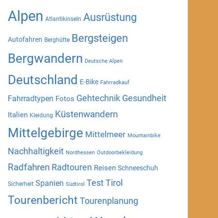
Alpen
Ausrüstung
Atlantikinseln
Bergsteigen
Autofahren
Berghütte
Bergwandern
Deutsche Alpen
Deutschland
E-Bike
Fahrradkauf
Gehtechnik
Gesundheit
Fahrradtypen
Fotos
Küstenwandern
Italien
Kleidung
Mittelgebirge
Mittelmeer
Mountainbike
Nachhaltigkeit
Nordhessen
Outdoorbekleidung
Radfahren
Radtouren
Reisen
Schneeschuh
Test
Tirol
Spanien
Sicherheit
Südtirol
Tourenbericht
Tourenplanung