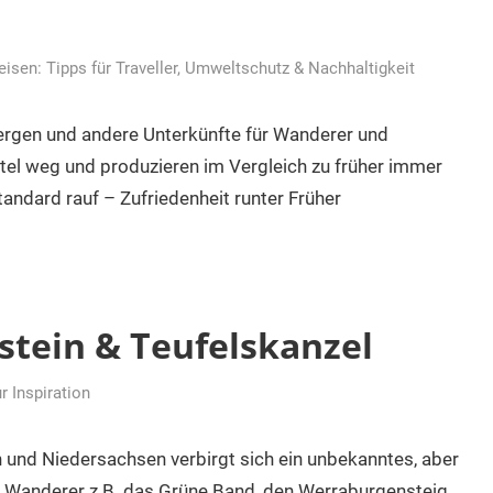
eisen: Tipps für Traveller
,
Umweltschutz & Nachhaltigkeit
ergen und andere Unterkünfte für Wanderer und
el weg und produzieren im Vergleich zu früher immer
tandard rauf – Zufriedenheit runter Früher
tein & Teufelskanzel
 Inspiration
 und Niedersachsen verbirgt sich ein unbekanntes, aber
er Wanderer z.B. das Grüne Band, den Werraburgensteig