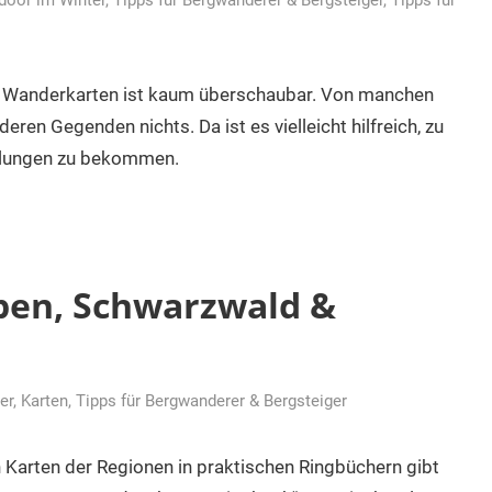
door im Winter
,
Tipps für Bergwanderer & Bergsteiger
,
Tipps für
d Wanderkarten ist kaum überschaubar. Von manchen
ren Gegenden nichts. Da ist es vielleicht hilfreich, zu
hlungen zu bekommen.
pen, Schwarzwald &
rer, Karten
,
Tipps für Bergwanderer & Bergsteiger
arten der Regionen in praktischen Ringbüchern gibt