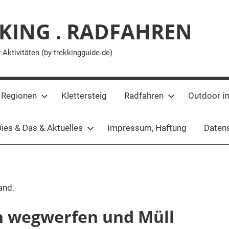
KING . RADFAHREN
ktivitäten (by trekkingguide.de)
 Regionen
Klettersteig
Radfahren
Outdoor i
ies & Das & Aktuelles
Impressum, Haftung
Datens
and.
n wegwerfen und Müll