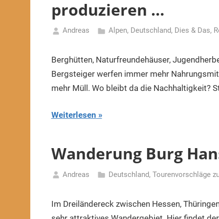
produzieren …
Andreas
Alpen
,
Deutschland
,
Dies & Das
,
R
16.
Dezember
Berghütten, Naturfreundehäuser, Jugendherb
2019
Bergsteiger werfen immer mehr Nahrungsmitt
mehr Müll. Wo bleibt da die Nachhaltigkeit? S
Weiterlesen
Wanderung Burg Hans
Andreas
Deutschland
,
Tourenvorschläge zur
10.
Dezember
Im Dreiländereck zwischen Hessen, Thüringen
2019
sehr attraktives Wandergebiet. Hier findet d