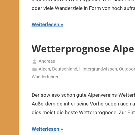
oder viele Wanderziele in Form von hoch auf
Weiterlesen
Wetterprognose Alpen
Andreas
8.
Alpen
,
Deutschland
,
Hintergrundwissen
,
Outdoor
Dezember
Wanderführer
2019
Der sowieso schon gute Alpenvereins-Wetterb
Außerdem dehnt er seine Vorhersagen auch auf
dies meist die beste Wetterprognose. Zur Ein
Weiterlesen