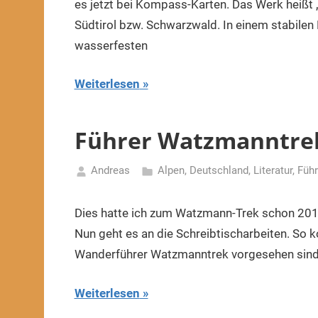
es jetzt bei Kompass-Karten. Das Werk heiß
Südtirol bzw. Schwarzwald. In einem stabilen 
wasserfesten
Weiterlesen
Führer Watzmanntre
Andreas
Alpen
,
Deutschland
,
Literatur, Füh
22.
Oktober
Dies hatte ich zum Watzmann-Trek schon 2015
2015
Nun geht es an die Schreibtischarbeiten. So ko
Wanderführer Watzmanntrek vorgesehen sind
Weiterlesen