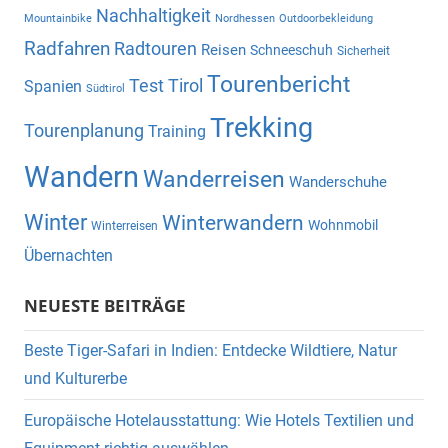
Nachhaltigkeit
Mountainbike
Nordhessen
Outdoorbekleidung
Radfahren
Radtouren
Reisen
Schneeschuh
Sicherheit
Tourenbericht
Test
Tirol
Spanien
Südtirol
Trekking
Tourenplanung
Training
Wandern
Wanderreisen
Wanderschuhe
Winter
Winterwandern
Wohnmobil
Winterreisen
Übernachten
NEUESTE BEITRÄGE
Beste Tiger-Safari in Indien: Entdecke Wildtiere, Natur
und Kulturerbe
Europäische Hotelausstattung: Wie Hotels Textilien und