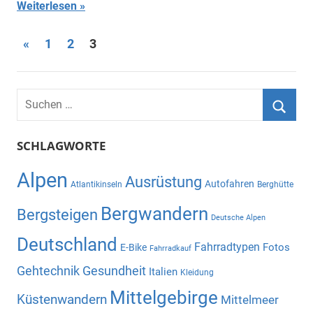
Weiterlesen
Seitennummerierung
Vorherige
«
1
2
3
Beiträge
der
Beiträge
Suchen
nach:
Suche
SCHLAGWORTE
Alpen
Ausrüstung
Autofahren
Atlantikinseln
Berghütte
Bergwandern
Bergsteigen
Deutsche Alpen
Deutschland
Fahrradtypen
Fotos
E-Bike
Fahrradkauf
Gehtechnik
Gesundheit
Italien
Kleidung
Mittelgebirge
Küstenwandern
Mittelmeer