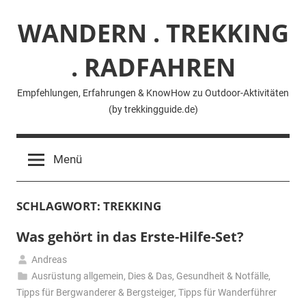
Zum
WANDERN . TREKKING
Inhalt
springen
. RADFAHREN
Empfehlungen, Erfahrungen & KnowHow zu Outdoor-Aktivitäten
(by trekkingguide.de)
Menü
SCHLAGWORT:
TREKKING
Was gehört in das Erste-Hilfe-Set?
Andreas
19.
Ausrüstung allgemein
,
Dies & Das
,
Gesundheit & Notfälle
,
Mai
Tipps für Bergwanderer & Bergsteiger
,
Tipps für Wanderführer