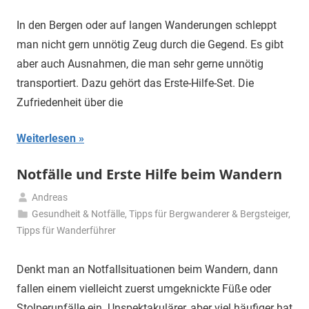
2020
In den Bergen oder auf langen Wanderungen schleppt
man nicht gern unnötig Zeug durch die Gegend. Es gibt
aber auch Ausnahmen, die man sehr gerne unnötig
transportiert. Dazu gehört das Erste-Hilfe-Set. Die
Zufriedenheit über die
Weiterlesen
Notfälle und Erste Hilfe beim Wandern
Andreas
12.
Gesundheit & Notfälle
,
Tipps für Bergwanderer & Bergsteiger
,
Mai
Tipps für Wanderführer
2020
Denkt man an Notfallsituationen beim Wandern, dann
fallen einem vielleicht zuerst umgeknickte Füße oder
Stolperunfälle ein. Unspektakulärer, aber viel häufiger hat