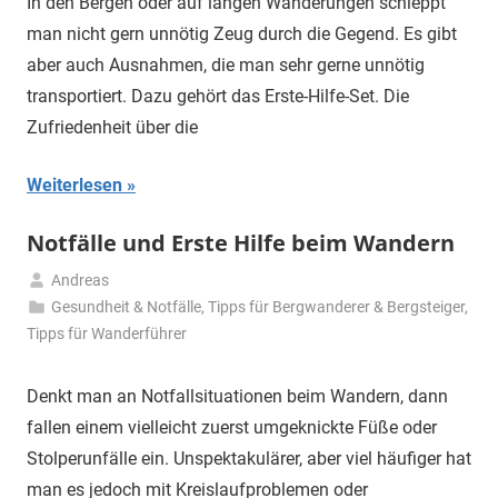
In den Bergen oder auf langen Wanderungen schleppt
man nicht gern unnötig Zeug durch die Gegend. Es gibt
aber auch Ausnahmen, die man sehr gerne unnötig
transportiert. Dazu gehört das Erste-Hilfe-Set. Die
Zufriedenheit über die
Weiterlesen
Notfälle und Erste Hilfe beim Wandern
Andreas
12.
Gesundheit & Notfälle
,
Tipps für Bergwanderer & Bergsteiger
,
Mai
Tipps für Wanderführer
2020
Denkt man an Notfallsituationen beim Wandern, dann
fallen einem vielleicht zuerst umgeknickte Füße oder
Stolperunfälle ein. Unspektakulärer, aber viel häufiger hat
man es jedoch mit Kreislaufproblemen oder