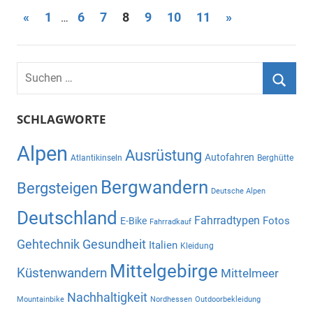
Seitennummerierung
Vorherige
Nächste
«
1
6
7
8
9
10
11
»
…
Beiträge
Beiträge
der
Beiträge
Suchen
nach:
Suche
SCHLAGWORTE
Alpen
Ausrüstung
Autofahren
Atlantikinseln
Berghütte
Bergwandern
Bergsteigen
Deutsche Alpen
Deutschland
Fahrradtypen
Fotos
E-Bike
Fahrradkauf
Gehtechnik
Gesundheit
Italien
Kleidung
Mittelgebirge
Küstenwandern
Mittelmeer
Nachhaltigkeit
Mountainbike
Nordhessen
Outdoorbekleidung