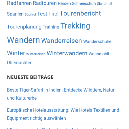
Radfahren
Radtouren
Reisen
Schneeschuh
Sicherheit
Tourenbericht
Test
Tirol
Spanien
Südtirol
Trekking
Tourenplanung
Training
Wandern
Wanderreisen
Wanderschuhe
Winter
Winterwandern
Wohnmobil
Winterreisen
Übernachten
NEUESTE BEITRÄGE
Beste Tiger-Safari in Indien: Entdecke Wildtiere, Natur
und Kulturerbe
Europäische Hotelausstattung: Wie Hotels Textilien und
Equipment richtig auswählen