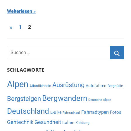
Weiterlesen
Seitennummerierung
Vorherige
«
1
2
Beiträge
der
Beiträge
Suchen
nach:
Suche
SCHLAGWORTE
Alpen
Ausrüstung
Autofahren
Atlantikinseln
Berghütte
Bergwandern
Bergsteigen
Deutsche Alpen
Deutschland
Fahrradtypen
Fotos
E-Bike
Fahrradkauf
Gehtechnik
Gesundheit
Italien
Kleidung