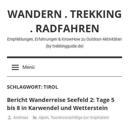
Zum
WANDERN . TREKKING
Inhalt
springen
. RADFAHREN
Empfehlungen, Erfahrungen & KnowHow zu Outdoor-Aktivitäten
(by trekkingguide.de)
Menü
SCHLAGWORT:
TIROL
Bericht Wanderreise Seefeld 2: Tage 5
bis 8 in Karwendel und Wetterstein
Andreas
Alpen
,
Tourenvorschläge zur Inspiration
22.