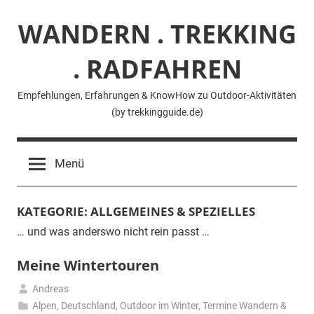
Zum
WANDERN . TREKKING
Inhalt
springen
. RADFAHREN
Empfehlungen, Erfahrungen & KnowHow zu Outdoor-Aktivitäten
(by trekkingguide.de)
Menü
KATEGORIE:
ALLGEMEINES & SPEZIELLES
… und was anderswo nicht rein passt …
Meine Wintertouren
Andreas
4.
Alpen
,
Deutschland
,
Outdoor im Winter
,
Termine Wandern &