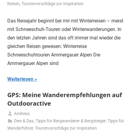
Dezember
Reisen
,
Tourenvorschläge zur Inspiration
2019
Das Reisejahr beginnt bei mir mit Winterreisen – meist
mit Schneeschuh-Touren oder Winterwanderungen. In
den letzten Jahren sind das oft immer mal wieder die
gleichen Reisen gewesen: Winterreise
Schneeschuhtouren Ammergauer Alpen Die
Ammergauer Alpen sind
Weiterlesen
GPS: Meine Wanderempfehlungen auf
Outdooractive
Andreas
5.
Dies & Das
,
Tipps für Bergwanderer & Bergsteiger
,
Tipps für
November
Wanderführer
,
Tourenvorschläge zur Inspiration
2019