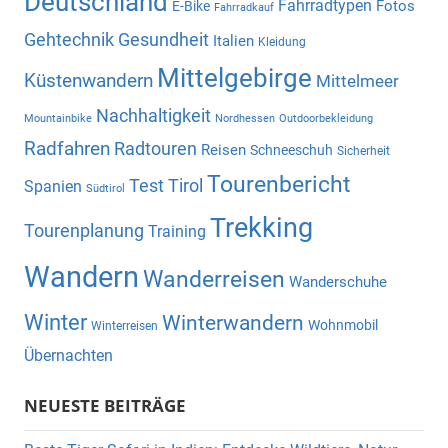
Deutschland
Fahrradtypen
Fotos
E-Bike
Fahrradkauf
Gehtechnik
Gesundheit
Italien
Kleidung
Mittelgebirge
Küstenwandern
Mittelmeer
Nachhaltigkeit
Mountainbike
Nordhessen
Outdoorbekleidung
Radfahren
Radtouren
Reisen
Schneeschuh
Sicherheit
Tourenbericht
Test
Tirol
Spanien
Südtirol
Trekking
Tourenplanung
Training
Wandern
Wanderreisen
Wanderschuhe
Winter
Winterwandern
Wohnmobil
Winterreisen
Übernachten
NEUESTE BEITRÄGE