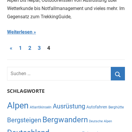
Alpen bis Nepal, Outdoorwissen von Ausrüstung über
Wetterkunde bis Notfallmanagement und vieles mehr. Im
Gegensatz zum TrekkingGuide,
Weiterlesen
Seitennummerierung
Vorherige
«
1
2
3
4
Beiträge
der
Beiträge
Suchen
nach:
Suche
SCHLAGWORTE
Alpen
Ausrüstung
Autofahren
Atlantikinseln
Berghütte
Bergwandern
Bergsteigen
Deutsche Alpen