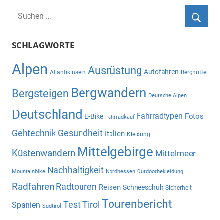
Suchen
nach:
Suche
SCHLAGWORTE
Alpen
Ausrüstung
Autofahren
Atlantikinseln
Berghütte
Bergwandern
Bergsteigen
Deutsche Alpen
Deutschland
Fahrradtypen
Fotos
E-Bike
Fahrradkauf
Gehtechnik
Gesundheit
Italien
Kleidung
Mittelgebirge
Küstenwandern
Mittelmeer
Nachhaltigkeit
Mountainbike
Nordhessen
Outdoorbekleidung
Radfahren
Radtouren
Reisen
Schneeschuh
Sicherheit
Tourenbericht
Test
Tirol
Spanien
Südtirol