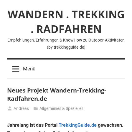
Zum
WANDERN . TREKKING
Inhalt
springen
. RADFAHREN
Empfehlungen, Erfahrungen & KnowHow zu Outdoor-Aktivitäten
(by trekkingguide.de)
Menü
Neues Projekt Wandern-Trekking-
Radfahren.de
Andreas
Allgemeines & Spezielles
4.
November
Jahrelang ist das Portal
TrekkingGuide.de
gewachsen.
2019