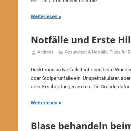
Set. Die Zufriedenheit über die
Weiterlesen
Notfälle und Erste H
Andreas
Gesundheit & Notfälle
,
Tipps für 
12.
Mai
Denkt man an Notfallsituationen beim Wandern
2020
oder Stolperunfälle ein. Unspektakulärer, abe
oder Erschöpfungen zu tun. Die Gründe dafür si
Weiterlesen
Blase behandeln bei