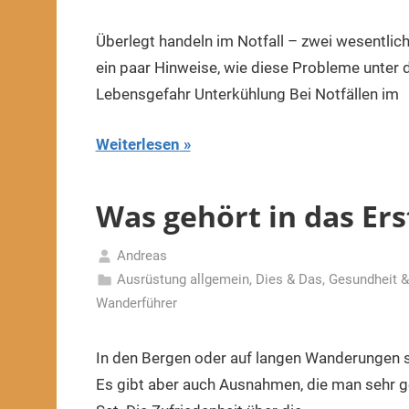
9.
Januar
Überlegt handeln im Notfall – zwei wesentlich
2023
ein paar Hinweise, wie diese Probleme unter
Lebensgefahr Unterkühlung Bei Notfällen im
Weiterlesen
Was gehört in das Ers
Andreas
19.
Ausrüstung allgemein
,
Dies & Das
,
Gesundheit &
Mai
Wanderführer
2020
In den Bergen oder auf langen Wanderungen s
Es gibt aber auch Ausnahmen, die man sehr ge