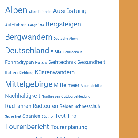
Alpen
Ausrüstung
Atlantikinseln
Bergsteigen
Autofahren
Berghütte
Bergwandern
Deutsche Alpen
Deutschland
E-Bike
Fahrradkauf
Gehtechnik
Gesundheit
Fahrradtypen
Fotos
Küstenwandern
Italien
Kleidung
Mittelgebirge
Mittelmeer
Mountainbike
Nachhaltigkeit
Nordhessen
Outdoorbekleidung
Radfahren
Radtouren
Reisen
Schneeschuh
Test
Tirol
Spanien
Sicherheit
Südtirol
Tourenbericht
Tourenplanung