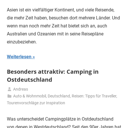
2025
Asien ist ein vielfältiger Kontinent, und viele Reisende,
die mehr Zeit haben, besuchen dort mehrere Länder. Und
wenn man noch mehr Zeit hat bietet sich an, auch
Australien und Ozeanien mit in seine Reisepläne
einzubeziehen.
Weiterlesen
Besonders attraktiv: Camping in
Ostdeutschland
Andreas
11.
Auto & Wohnmobil
,
Deutschland
,
Reisen: Tipps für Traveller
,
März
Tourenvorschläge zur Inspiration
2025
Was unterscheidet Campingplätze in Ostdeutschland
von denen in Westdeutschland? Seit den 90er Jahren hat