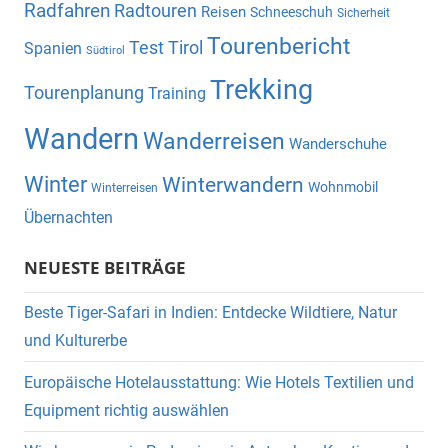
Radfahren
Radtouren
Reisen
Schneeschuh
Sicherheit
Tourenbericht
Test
Tirol
Spanien
Südtirol
Trekking
Tourenplanung
Training
Wandern
Wanderreisen
Wanderschuhe
Winter
Winterwandern
Wohnmobil
Winterreisen
Übernachten
NEUESTE BEITRÄGE
Beste Tiger-Safari in Indien: Entdecke Wildtiere, Natur
und Kulturerbe
Europäische Hotelausstattung: Wie Hotels Textilien und
Equipment richtig auswählen