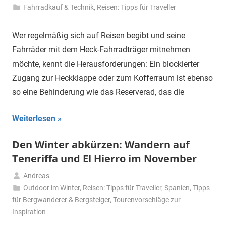
17.
Fahrradkauf & Technik
,
Reisen: Tipps für Traveller
Dezember
2024
Wer regelmäßig sich auf Reisen begibt und seine
Fahrräder mit dem Heck-Fahrradträger mitnehmen
möchte, kennt die Herausforderungen: Ein blockierter
Zugang zur Heckklappe oder zum Kofferraum ist ebenso
so eine Behinderung wie das Reserverad, das die
Weiterlesen
Den Winter abkürzen: Wandern auf
Teneriffa und El Hierro im November
Andreas
27.
Outdoor im Winter
,
Reisen: Tipps für Traveller
,
Spanien
,
Tipps
November
für Bergwanderer & Bergsteiger
,
Tourenvorschläge zur
2024
Inspiration