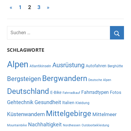
Seitennummerierung
Vorherige
Nächste
«
1
2
3
»
Beiträge
Beiträge
der
Beiträge
Suchen
nach:
Suche
SCHLAGWORTE
Alpen
Ausrüstung
Autofahren
Atlantikinseln
Berghütte
Bergwandern
Bergsteigen
Deutsche Alpen
Deutschland
Fahrradtypen
Fotos
E-Bike
Fahrradkauf
Gehtechnik
Gesundheit
Italien
Kleidung
Mittelgebirge
Küstenwandern
Mittelmeer
Nachhaltigkeit
Mountainbike
Nordhessen
Outdoorbekleidung