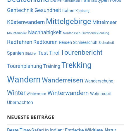
Fahrradtypen
Fotos
E-Bike
Fahrradkauf
Gehtechnik
Gesundheit
Italien
Kleidung
Mittelgebirge
Küstenwandern
Mittelmeer
Nachhaltigkeit
Mountainbike
Nordhessen
Outdoorbekleidung
Radfahren
Radtouren
Reisen
Schneeschuh
Sicherheit
Tourenbericht
Test
Tirol
Spanien
Südtirol
Trekking
Tourenplanung
Training
Wandern
Wanderreisen
Wanderschuhe
Winter
Winterwandern
Wohnmobil
Winterreisen
Übernachten
NEUESTE BEITRÄGE
Beste Tiger-Safari in Indien: Entdecke Wildtiere, Natur