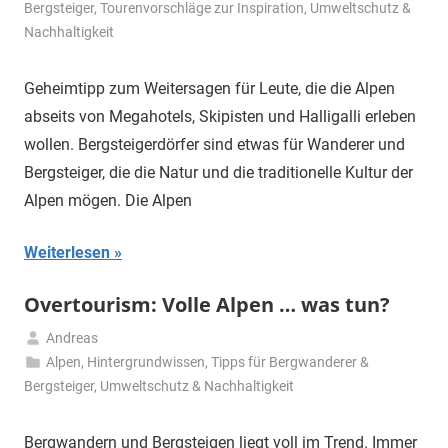
Februar
Bergsteiger
,
Tourenvorschläge zur Inspiration
,
Umweltschutz &
2024
Nachhaltigkeit
Geheimtipp zum Weitersagen für Leute, die die Alpen
abseits von Megahotels, Skipisten und Halligalli erleben
wollen. Bergsteigerdörfer sind etwas für Wanderer und
Bergsteiger, die die Natur und die traditionelle Kultur der
Alpen mögen. Die Alpen
Weiterlesen
Overtourism: Volle Alpen … was tun?
Andreas
20.
Alpen
,
Hintergrundwissen
,
Tipps für Bergwanderer &
November
Bergsteiger
,
Umweltschutz & Nachhaltigkeit
2020
Bergwandern und Bergsteigen liegt voll im Trend. Immer