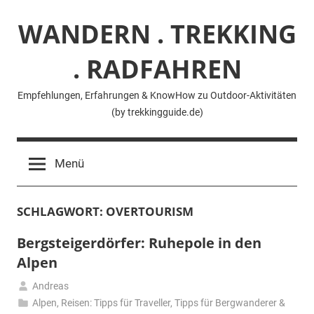
Zum
WANDERN . TREKKING
Inhalt
springen
. RADFAHREN
Empfehlungen, Erfahrungen & KnowHow zu Outdoor-Aktivitäten
(by trekkingguide.de)
Menü
SCHLAGWORT:
OVERTOURISM
Bergsteigerdörfer: Ruhepole in den
Alpen
Andreas
24.
Alpen
,
Reisen: Tipps für Traveller
,
Tipps für Bergwanderer &