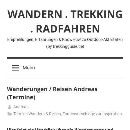
Zum
WANDERN . TREKKING
Inhalt
springen
. RADFAHREN
Empfehlungen, Erfahrungen & KnowHow zu Outdoor-Aktivitäten
(by trekkingguide.de)
Menü
Wanderungen / Reisen Andreas
(Termine)
Andreas
5.
Termine Wandern & Reisen
,
Tourenvorschläge zur Inspiration
November
2020