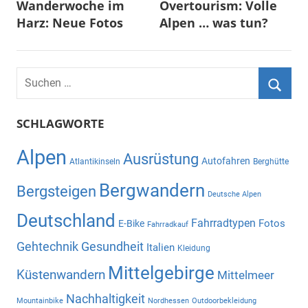
Wanderwoche im
Overtourism: Volle
Harz: Neue Fotos
Alpen … was tun?
Suchen
nach:
Suche
SCHLAGWORTE
Alpen
Ausrüstung
Autofahren
Atlantikinseln
Berghütte
Bergwandern
Bergsteigen
Deutsche Alpen
Deutschland
Fahrradtypen
Fotos
E-Bike
Fahrradkauf
Gehtechnik
Gesundheit
Italien
Kleidung
Mittelgebirge
Küstenwandern
Mittelmeer
Nachhaltigkeit
Mountainbike
Nordhessen
Outdoorbekleidung