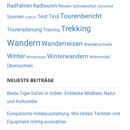
Radfahren
Radtouren
Reisen
Schneeschuh
Sicherheit
Tourenbericht
Test
Tirol
Spanien
Südtirol
Trekking
Tourenplanung
Training
Wandern
Wanderreisen
Wanderschuhe
Winter
Winterwandern
Wohnmobil
Winterreisen
Übernachten
NEUESTE BEITRÄGE
Beste Tiger-Safari in Indien: Entdecke Wildtiere, Natur
und Kulturerbe
Europäische Hotelausstattung: Wie Hotels Textilien und
Equipment richtig auswählen