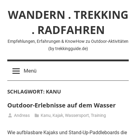
Zum
WANDERN . TREKKING
Inhalt
springen
. RADFAHREN
Empfehlungen, Erfahrungen & KnowHow zu Outdoor-Aktivitäten
(by trekkingguide.de)
Menü
SCHLAGWORT:
KANU
Outdoor-Erlebnisse auf dem Wasser
Andreas
Kanu, Kajak, Wassersport
,
Training
5.
November
Wie aufblasbare Kajaks und Stand-Up-Paddleboards die