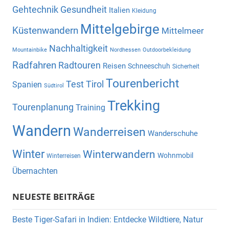
Gehtechnik
Gesundheit
Italien
Kleidung
Mittelgebirge
Küstenwandern
Mittelmeer
Nachhaltigkeit
Mountainbike
Nordhessen
Outdoorbekleidung
Radfahren
Radtouren
Reisen
Schneeschuh
Sicherheit
Tourenbericht
Test
Tirol
Spanien
Südtirol
Trekking
Tourenplanung
Training
Wandern
Wanderreisen
Wanderschuhe
Winter
Winterwandern
Wohnmobil
Winterreisen
Übernachten
NEUESTE BEITRÄGE
Beste Tiger-Safari in Indien: Entdecke Wildtiere, Natur