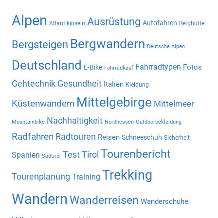
Alpen
Ausrüstung
Autofahren
Atlantikinseln
Berghütte
Bergwandern
Bergsteigen
Deutsche Alpen
Deutschland
Fahrradtypen
Fotos
E-Bike
Fahrradkauf
Gehtechnik
Gesundheit
Italien
Kleidung
Mittelgebirge
Küstenwandern
Mittelmeer
Nachhaltigkeit
Mountainbike
Nordhessen
Outdoorbekleidung
Radfahren
Radtouren
Reisen
Schneeschuh
Sicherheit
Tourenbericht
Test
Tirol
Spanien
Südtirol
Trekking
Tourenplanung
Training
Wandern
Wanderreisen
Wanderschuhe