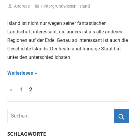
Andreas
Hintergrundwissen
,
Island
6.
November
Island ist nicht nur wegen seiner fantastischen
2019
Landschaft interessant, die anders ist als alle anderen
Regionen auf der Erde. Genau so interessant ist auch die
Geschichte Islands. Der heute unabhängige Staat hat
unter den unterschiedlichsten
Weiterlesen
Seitennummerierung
Vorherige
«
1
2
Beiträge
der
Beiträge
Suchen
nach:
Suche
SCHLAGWORTE