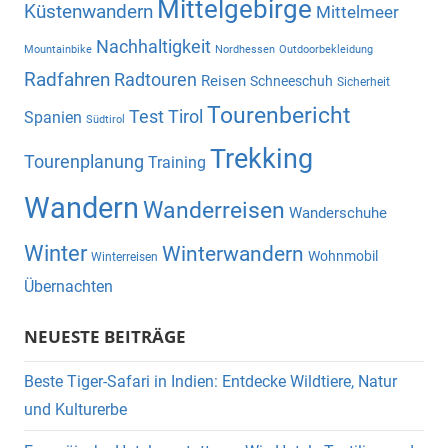
Mittelgebirge
Küstenwandern
Mittelmeer
Nachhaltigkeit
Mountainbike
Nordhessen
Outdoorbekleidung
Radfahren
Radtouren
Reisen
Schneeschuh
Sicherheit
Tourenbericht
Test
Tirol
Spanien
Südtirol
Trekking
Tourenplanung
Training
Wandern
Wanderreisen
Wanderschuhe
Winter
Winterwandern
Wohnmobil
Winterreisen
Übernachten
NEUESTE BEITRÄGE
Beste Tiger-Safari in Indien: Entdecke Wildtiere, Natur
und Kulturerbe