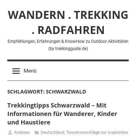
Zum
WANDERN . TREKKING
Inhalt
springen
. RADFAHREN
Empfehlungen, Erfahrungen & KnowHow zu Outdoor-Aktivitäten
(by trekkingguide.de)
Menü
SCHLAGWORT:
SCHWARZWALD
Trekkingtipps Schwarzwald – Mit
Informationen für Wanderer, Kinder
und Haustiere
Andreas
Deutschland
,
Tourenvorschläge zur Inspiration