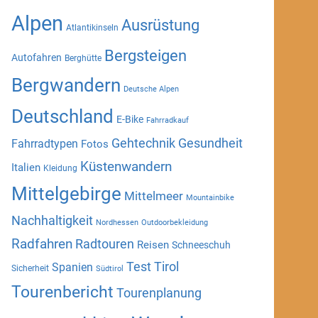
Alpen
Ausrüstung
Atlantikinseln
Bergsteigen
Autofahren
Berghütte
Bergwandern
Deutsche Alpen
Deutschland
E-Bike
Fahrradkauf
Gehtechnik
Gesundheit
Fahrradtypen
Fotos
Küstenwandern
Italien
Kleidung
Mittelgebirge
Mittelmeer
Mountainbike
Nachhaltigkeit
Nordhessen
Outdoorbekleidung
Radfahren
Radtouren
Reisen
Schneeschuh
Test
Tirol
Spanien
Sicherheit
Südtirol
Tourenbericht
Tourenplanung