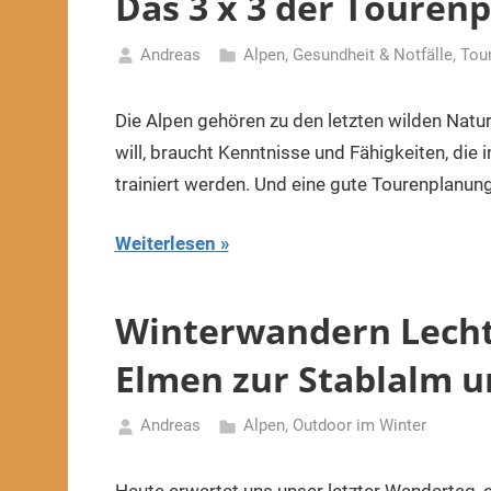
Das 3 x 3 der Touren
Andreas
Alpen
,
Gesundheit & Notfälle
,
Tou
29.
Januar
Die Alpen gehören zu den letzten wilden Natu
2022
will, braucht Kenntnisse und Fähigkeiten, di
trainiert werden. Und eine gute Tourenplanung
Weiterlesen
Winterwandern Lechta
Elmen zur Stablalm u
Andreas
Alpen
,
Outdoor im Winter
24.
Januar