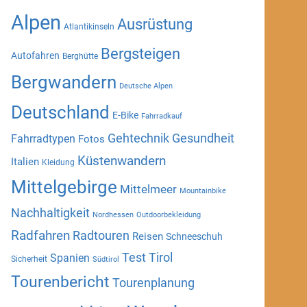
Alpen
Ausrüstung
Atlantikinseln
Bergsteigen
Autofahren
Berghütte
Bergwandern
Deutsche Alpen
Deutschland
E-Bike
Fahrradkauf
Gehtechnik
Gesundheit
Fahrradtypen
Fotos
Küstenwandern
Italien
Kleidung
Mittelgebirge
Mittelmeer
Mountainbike
Nachhaltigkeit
Nordhessen
Outdoorbekleidung
Radfahren
Radtouren
Reisen
Schneeschuh
Test
Tirol
Spanien
Sicherheit
Südtirol
Tourenbericht
Tourenplanung