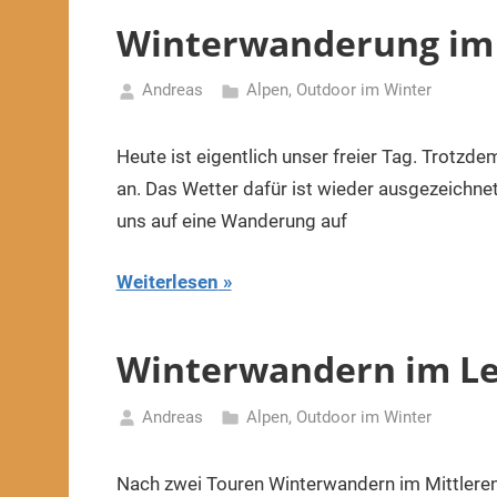
Winterwanderung im L
Andreas
Alpen
,
Outdoor im Winter
19.
Januar
Heute ist eigentlich unser freier Tag. Trotzd
2022
an. Das Wetter dafür ist wieder ausgezeichne
uns auf eine Wanderung auf
Weiterlesen
Winterwandern im Lec
Andreas
Alpen
,
Outdoor im Winter
18.
Januar
Nach zwei Touren Winterwandern im Mittleren 