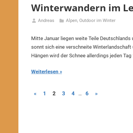
Winterwandern im Le
Andreas
Alpen
,
Outdoor im Winter
16.
Januar
Mitte Januar liegen weite Teile Deutschlands 
2022
sonnt sich eine verschneite Winterlandschaf
Hängen wird der Schnee allerdings jeden Tag 
Weiterlesen
Seitennummerierung
Vorherige
Nächste
«
1
2
3
4
6
»
…
Beiträge
Beiträge
der
Beiträge