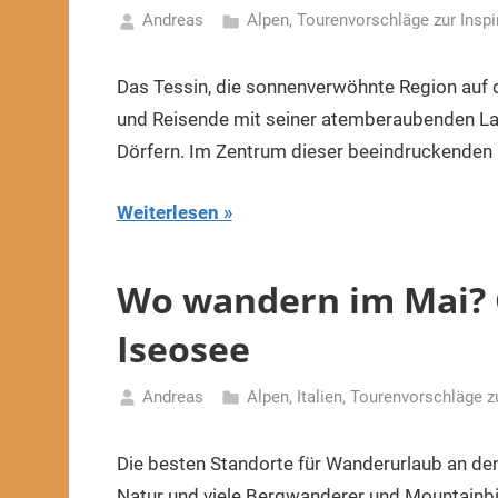
Andreas
Alpen
,
Tourenvorschläge zur Inspi
7.
Dezember
Das Tessin, die sonnenverwöhnte Region auf 
2023
und Reisende mit seiner atemberaubenden Lan
Dörfern. Im Zentrum dieser beeindruckenden L
Weiterlesen
Wo wandern im Mai? 
Iseosee
Andreas
Alpen
,
Italien
,
Tourenvorschläge zu
22.
Dezember
Die besten Standorte für Wanderurlaub an den
2022
Natur und viele Bergwanderer und Mountainb