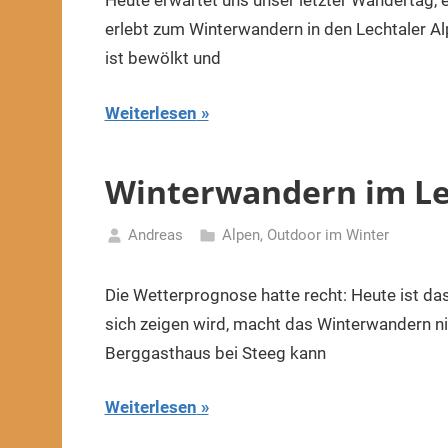
Heute erwartet uns unser letzter Wandertag, 
2022
erlebt zum Winterwandern in den Lechtaler A
ist bewölkt und
Weiterlesen
Winterwandern im Lech
Andreas
Alpen
,
Outdoor im Winter
20.
Januar
Die Wetterprognose hatte recht: Heute ist das
2022
sich zeigen wird, macht das Winterwandern ni
Berggasthaus bei Steeg kann
Weiterlesen